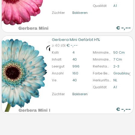
Qualität
A1
Züchter
Bakkeren
€
-,--
Gerbera Mini Gefärbt H%
Gerbera Mini Gefärbt H%
≥ 40 stk
€ -,--
U moet ingelogd zijn om te kunnen kopen.
Hier
Kolli
4
Minimale Stiellänge
50 Cm
bitte anmelden
Inhalt
40
Minimale Blütendurchmesser
7 Cm
Leergut
996
Reifestadium
2-3
Anzahl
160
Farbe Behandelt
Graublau
Ve
40
Herkunftsland
NL
Qualität
A1
Züchter
Bakkeren
€
-,--