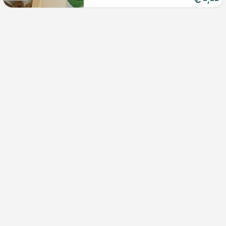
€
-,--