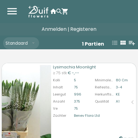
Anmelden
Registeren
|
Standaard
1
Partien
Lysimachia Moonlight
Lysimachia Moonlight
≥ 75 stk
€ -,--
U moet ingelogd zijn om te kunnen kopen.
Hier
Kolli
5
Minimale Stiellänge
80 Cm
bitte anmelden
Inhalt
75
Reifestadium
3-4
Leergut
996
Herkunftsland
KE
Anzahl
375
Qualität
A1
Ve
75
Züchter
Benev Flora Ltd