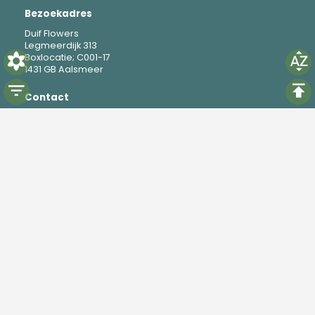
Bezoekadres
Duif Flowers
Legmeerdijk 313
Boxlocatie; C001-17
1431 GB Aalsmeer
Contact
M
+31 6 19 37 88 69
E
mike@duifflowers.com
Social
Instagram
TikTok
Powered by
Florisoft