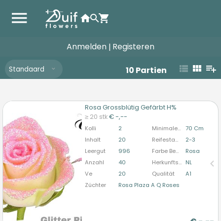
Anmelden
Registeren
|
Standaard
10
Partien
Rosa Grossblütig Gefärbt H%
Rosa Grossblütig Gefärbt H%
≥ 20 stk
€ -,--
U moet ingelogd zijn om te kunnen kopen.
Hier
Kolli
2
Minimale Stiellänge
70 Cm
bitte anmelden
Inhalt
20
Reifestadium
2-3
Leergut
996
Farbe Behandelt
Rosa
Anzahl
40
Herkunftsland
NL
Ve
20
Qualität
A1
Züchter
Rosa Plaza A Q Roses