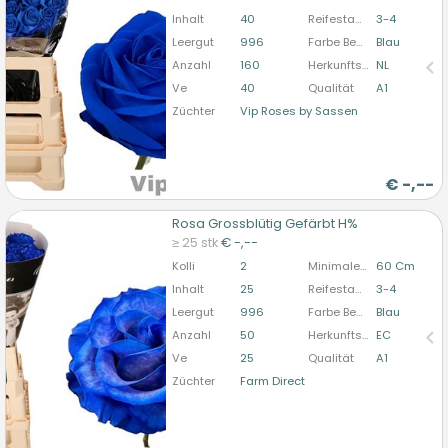
bitte anmelden
Inhalt
40
Reifestadium
3-4
Leergut
996
Farbe Behandelt
Blau
Anzahl
160
Herkunftsland
NL
Ve
40
Qualität
A1
Züchter
Vip Roses by Sassen
€
-,--
Rosa Grossblütig Gefärbt H%
Rosa Grossblütig Gefärbt H%
≥ 25 stk
€ -,--
U moet ingelogd zijn om te kunnen kopen.
Hier
Kolli
2
Minimale Stiellänge
60 Cm
bitte anmelden
Inhalt
25
Reifestadium
3-4
Leergut
996
Farbe Behandelt
Blau
Anzahl
50
Herkunftsland
EC
Ve
25
Qualität
A1
Züchter
Farm Direct