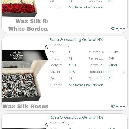
Ve
12
Qualität
A1
Züchter
Vip Roses by Sassen
€
-,--
Rosa Grossblütig Gefärbt H%
Rosa Grossblütig Gefärbt H%
≥ 12 stk
€ -,--
U moet ingelogd zijn om te kunnen kopen.
Hier
Kolli
9
Minimale Stiellänge
10 Cm
bitte anmelden
Inhalt
12
Reifestadium
4-5
Leergut
999
Farbe Behandelt
Silber
Anzahl
108
Herkunftsland
NL
Ve
12
Qualität
A1
Züchter
Vip Roses by Sassen
€
-,--
Rosa Grossblütig Gefärbt H%
Rosa Grossblütig Gefärbt H%
≥ 12 stk
€ -,--
U moet ingelogd zijn om te kunnen kopen.
Hier