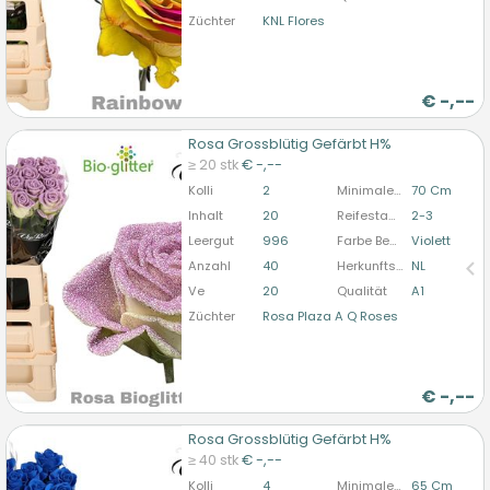
Züchter
KNL Flores
€
-,--
Rosa Grossblütig Gefärbt H%
Rosa Grossblütig Gefärbt H%
≥ 20 stk
€ -,--
U moet ingelogd zijn om te kunnen kopen.
Hier
Kolli
2
Minimale Stiellänge
70 Cm
bitte anmelden
Inhalt
20
Reifestadium
2-3
Leergut
996
Farbe Behandelt
Violett
Anzahl
40
Herkunftsland
NL
Ve
20
Qualität
A1
Züchter
Rosa Plaza A Q Roses
€
-,--
Rosa Grossblütig Gefärbt H%
Rosa Grossblütig Gefärbt H%
≥ 40 stk
€ -,--
U moet ingelogd zijn om te kunnen kopen.
Hier
Kolli
4
Minimale Stiellänge
65 Cm