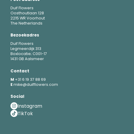
Duif Flowers
Oosthoutlaan 128
2215 WR Voorhout
The Netherlands
Bezoekadres
Duif Flowers
Legmeerdijk 313
Boxlocatie; C001-17
1431 GB Aalsmeer
Contact
M
+31 6 19 37 88 69
E
mike@duifflowers.com
Social
Instagram
TikTok