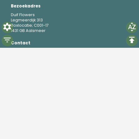
Bezoekadres
Duif Flowers
Legmeerdijk 313
Boxlocatie; C001-17
1431 GB Aalsmeer
Contact
M
+31 6 19 37 88 69
E
mike@duifflowers.com
Social
Instagram
TikTok
Powered by
Florisoft