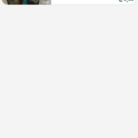
€
-,--
Live