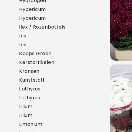
Hydrangea
Hypericum
Hypericum
I
lex / Rozenbottels
Iris
Iris
K
aaps Groen
Kerstartikelen
Chry
Kransen
U mo
Kunststoff
L
athyrus
Lathyrus
Lilium
Lilium
Limonium