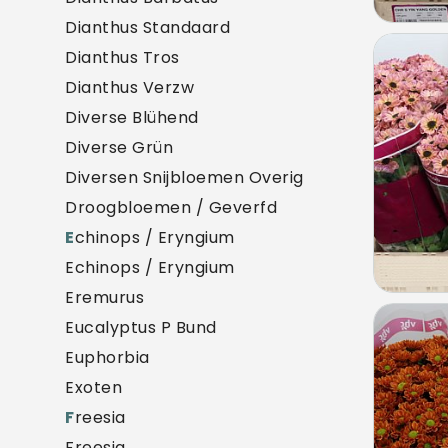
Dianthus Standaard
Chr 
Dianthus Tros
U mo
Dianthus Verzw
Diverse Blühend
Diverse Grün
Diversen Snijbloemen Overig
Droogbloemen / Geverfd
E
chinops / Eryngium
Echinops / Eryngium
Eremurus
Chry
Eucalyptus P Bund
U mo
Euphorbia
Exoten
F
reesia
Freesia