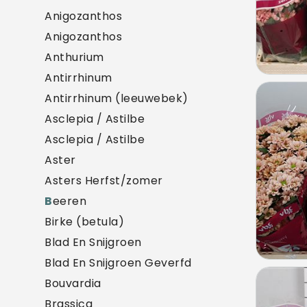
Anigozanthos
Anigozanthos
Anthurium
Antirrhinum
Chr 
Antirrhinum (leeuwebek)
U mo
Asclepia / Astilbe
Asclepia / Astilbe
Aster
Asters Herfst/zomer
B
eeren
Birke (betula)
Blad En Snijgroen
Blad En Snijgroen Geverfd
Chr S
Bouvardia
U mo
Brassica