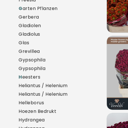
G
arten Pflanzen
Gerbera
Gladiolen
Gladiolus
Chry
Glas
U mo
Grevillea
Gypsophila
Gypsophila
H
eesters
Heliantus / Helenium
Heliantus / Helenium
Helleborus
Hoezen Bedrukt
Chry
Hydrangea
U mo