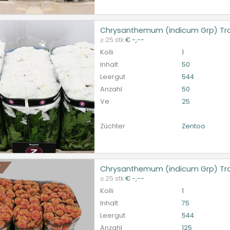
Chrysanthemum (indicum Grp) Tra
santhemum (indicum Grp) Traube Santini Baykal
≥ 25 stk
€ -,--
et ingelogd zijn om te kunnen kopen.
Hier bitte anmelde
Kolli
1
Inhalt
50
Leergut
544
Anzahl
50
Ve
25
Züchter
Zentoo
Chrysanthemum (indicum Grp) Trau
santhemum (indicum Grp) Traube Santini Ellison Salmoh
≥ 25 stk
€ -,--
et ingelogd zijn om te kunnen kopen.
Hier bitte anmelde
Kolli
1
Inhalt
75
Leergut
544
Anzahl
125