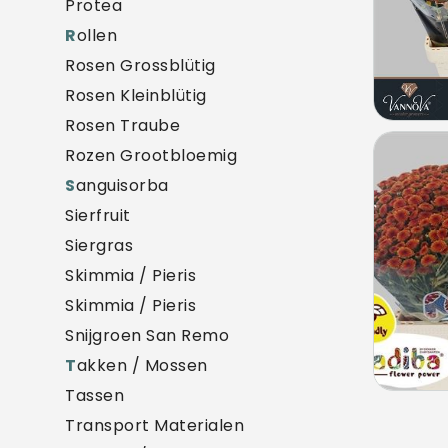
Protea
R
ollen
Rosen Grossblütig
Rosen Kleinblütig
Rosen Traube
Chry
Rozen Grootbloemig
U mo
S
anguisorba
Sierfruit
Siergras
Skimmia / Pieris
Skimmia / Pieris
Snijgroen San Remo
T
akken / Mossen
Tassen
Transport Materialen