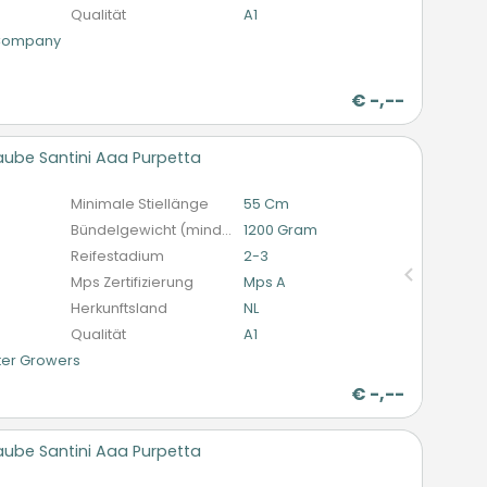
Qualität
A1
 Company
€
-,--
ube Santini Aaa Purpetta
n
Minimale Stiellänge
55 Cm
Bündelgewicht (mindestens)
1200 Gram
Reifestadium
2-3
Mps Zertifizierung
Mps A
Herkunftsland
NL
Qualität
A1
er Growers
€
-,--
ube Santini Aaa Purpetta
n