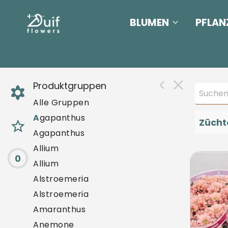
BLUMEN
PFLAN
Produktgruppen
Alle Gruppen
A
gapanthus
Zücht
Agapanthus
Allium
0
Chr 
Allium
U mo
Alstroemeria
Alstroemeria
Amaranthus
Anemone