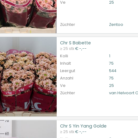
Ve
25
Züchter
Zentoo
Chr S Babette
S Babette
≥ 25 stk
€ -,--
et ingelogd zijn om te kunnen kopen.
Hier bitte anmelde
Kolli
1
Inhalt
75
Leergut
544
Anzahl
75
Ve
25
Züchter
van Helvoort
Chr S Yin Yang Golde
 Yin Yang Golde
≥ 25 stk
€ -,--
et ingelogd zijn om te kunnen kopen.
Hier bitte anmelde