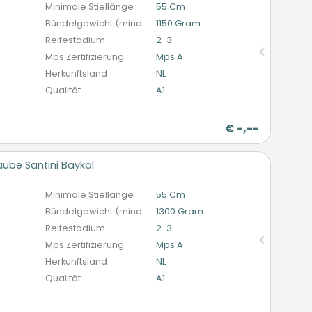
Minimale Stiellänge
55 Cm
Bündelgewicht (mindestens)
1150 Gram
Reifestadium
2-3
Mps Zertifizierung
Mps A
Herkunftsland
NL
Qualität
A1
€
-,--
ube Santini Baykal
n
Minimale Stiellänge
55 Cm
Bündelgewicht (mindestens)
1300 Gram
Reifestadium
2-3
Mps Zertifizierung
Mps A
Herkunftsland
NL
Qualität
A1