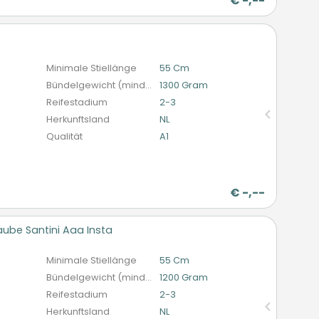
€
-,--
n
Minimale Stiellänge
55 Cm
Bündelgewicht (mindestens)
1300 Gram
Reifestadium
2-3
Herkunftsland
NL
Qualität
A1
€
-,--
ube Santini Aaa Insta
n
Minimale Stiellänge
55 Cm
Bündelgewicht (mindestens)
1200 Gram
Reifestadium
2-3
Herkunftsland
NL