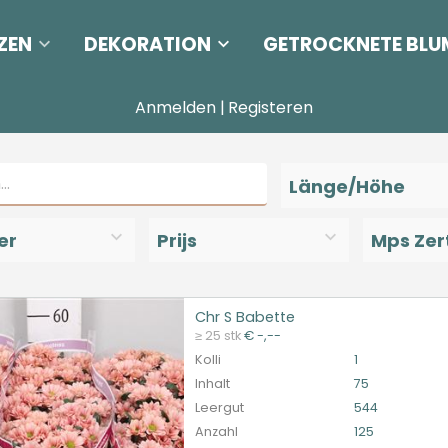
ZEN
DEKORATION
GETROCKNETE BLU
Anmelden
|
Registeren
Länge/Höhe
er
Prijs
Mps Zert
Chr S Babette
S Babette
≥ 25 stk
€ -,--
et ingelogd zijn om te kunnen kopen.
Hier bitte anmelde
Kolli
1
Inhalt
75
Leergut
544
Anzahl
125