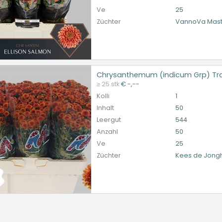
Ve
25
Züchter
VannoVa Mast
Chrysanthemum (indicum Grp) Tra
santhemum (indicum Grp) Traube Santini Madiba Orange Tyo
≥ 25 stk
€ -,--
et ingelogd zijn om te kunnen kopen.
Hier bitte anmelde
Kolli
1
Inhalt
50
Leergut
544
Anzahl
50
Ve
25
Züchter
Kees de Jongh