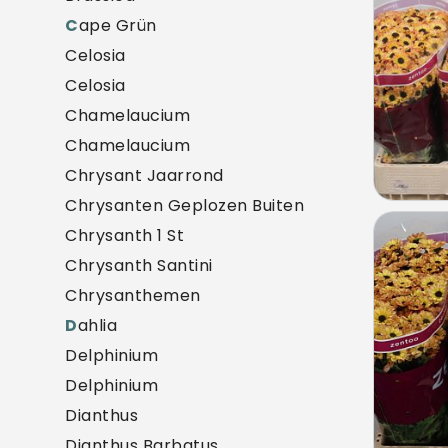
C
ape Grün
Celosia
Celosia
Chamelaucium
Chamelaucium
Chrysant Jaarrond
Chrysanten Geplozen Buiten
Chr S
Chrysanth 1 St
U mo
Chrysanth Santini
Chrysanthemen
D
ahlia
Delphinium
Delphinium
Dianthus
Dianthus Barbatus