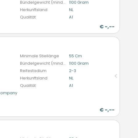
Bündelgewicht (mindestens)
1100 Gram
Herkunftsland
NL
Qualität
A1
€
-,--
n
Minimale Stiellänge
55 Cm
Bündelgewicht (mindestens)
1100 Gram
Reifestadium
2-3
Herkunftsland
NL
Qualität
A1
 Company
€
-,--
n