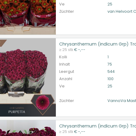
Ve
25
Züchter
van Helvoort
Chrysanthemum (indicum Grp) Tra
santhemum (indicum Grp) Traube Santini Aaa Purpetta
≥ 25 stk
€ -,--
et ingelogd zijn om te kunnen kopen.
Hier bitte anmelde
Kolli
1
Inhalt
75
Leergut
544
Anzahl
100
Ve
25
Züchter
VannoVa Mast
Chrysanthemum (indicum Grp) Tra
santhemum (indicum Grp) Traube Santini Aaa Purpetta
≥ 25 stk
€ -,--
et ingelogd zijn om te kunnen kopen.
Hier bitte anmelde