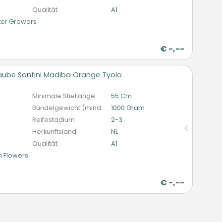
Qualität
A1
er Growers
€
-,--
ube Santini Madiba Orange Tyolo
lo
n
Minimale Stiellänge
55 Cm
Bündelgewicht (mindestens)
1000 Gram
Reifestadium
2-3
Herkunftsland
NL
Qualität
A1
 Flowers
€
-,--