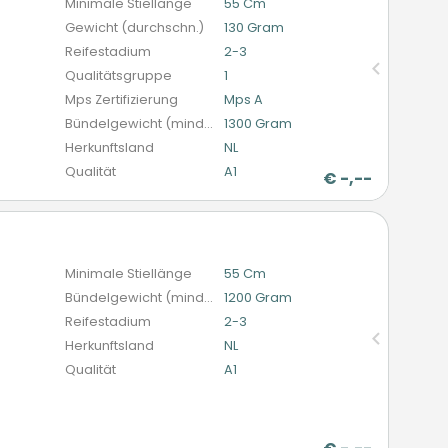
Minimale Stiellänge
55 Cm
Gewicht (durchschn.)
130 Gram
Reifestadium
2-3
Qualitätsgruppe
1
Mps Zertifizierung
Mps A
Bündelgewicht (mindestens)
1300 Gram
Herkunftsland
NL
Qualität
A1
€
-,--
n
Minimale Stiellänge
55 Cm
Bündelgewicht (mindestens)
1200 Gram
Reifestadium
2-3
Herkunftsland
NL
Qualität
A1