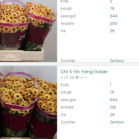
Kolli
2
Inhalt
75
Leergut
544
Anzahl
200
Ve
25
Züchter
Zentoo
Chr S Yin Yang Golde
 Yin Yang Golde
≥ 25 stk
€ -,--
et ingelogd zijn om te kunnen kopen.
Hier bitte anmelde
Kolli
1
Inhalt
75
Leergut
544
Anzahl
125
Ve
25
Züchter
Zentoo