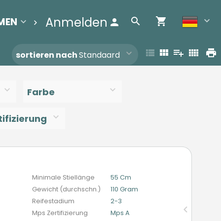
Anmelden
MEN
BEREINIGUNGSLISTE
Contact
sortieren nach
Standaard
Farbe
ifizierung
n
Minimale Stiellänge
55 Cm
Gewicht (durchschn.)
110 Gram
Reifestadium
2-3
Mps Zertifizierung
Mps A