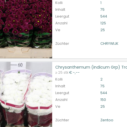
Kolli
1
Inhalt
75
Leergut
544
Anzahl
125
Ve
25
Züchter
CHRYWIJK
Chrysanthemum (indicum Grp) Tra
santhemum (indicum Grp) Traube Santini Baykal
≥ 25 stk
€ -,--
et ingelogd zijn om te kunnen kopen.
Hier bitte anmelde
Kolli
2
Inhalt
75
Leergut
544
Anzahl
150
Ve
25
Züchter
Zentoo