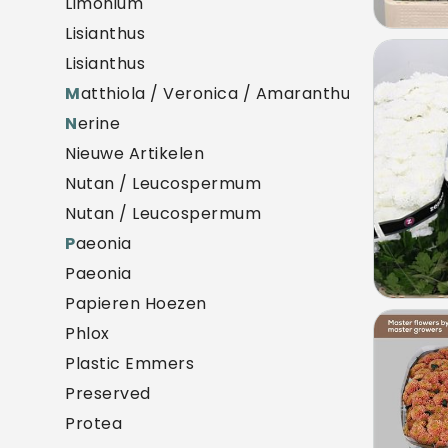
Limonium
Lisianthus
Chry
Lisianthus
U mo
M
atthiola / Veronica / Amaranthus
N
erine
Nieuwe Artikelen
Nutan / Leucospermum
Nutan / Leucospermum
P
aeonia
Paeonia
Papieren Hoezen
Chry
Phlox
U mo
Plastic Emmers
Preserved
Protea