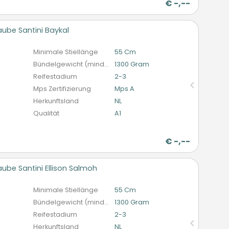
€
-,--
ube Santini Baykal
n
Minimale Stiellänge
55 Cm
Bündelgewicht (mindestens)
1300 Gram
Reifestadium
2-3
Mps Zertifizierung
Mps A
Herkunftsland
NL
Qualität
A1
€
-,--
be Santini Ellison Salmoh
n
Minimale Stiellänge
55 Cm
Bündelgewicht (mindestens)
1300 Gram
Reifestadium
2-3
Herkunftsland
NL