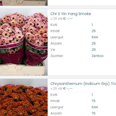
Chr S Yin Yang Smoke
S Yin Yang Smoke
≥ 25 stk
€ -,--
et ingelogd zijn om te kunnen kopen.
Hier bitte anmelde
Kolli
1
Inhalt
25
Leergut
544
Anzahl
25
Ve
25
Züchter
Zentoo
Chrysanthemum (indicum Grp) Tra
santhemum (indicum Grp) Traube Santini Aaa Insta
≥ 25 stk
€ -,--
et ingelogd zijn om te kunnen kopen.
Hier bitte anmelde
Kolli
1
Inhalt
75
Leergut
544
Anzahl
75