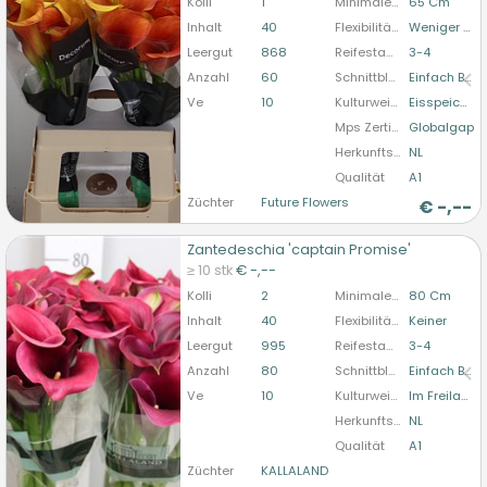
Kolli
1
Minimale Stiellänge
65 Cm
bitte anmelden
Inhalt
40
Flexibilität Blütenstandstiel
Weniger Dann 90 Grad
Leergut
868
Reifestadium
3-4
Anzahl
60
Schnittblumenform
Einfach Blühend
Ve
10
Kulturweise
Eisspeicher
Mps Zertifizierung
Globalgap
Herkunftsland
NL
Qualität
A1
Züchter
Future Flowers
€
-,--
Zantedeschia 'captain Promise'
Zantedeschia 'captain Promise'
≥ 10 stk
€ -,--
U moet ingelogd zijn om te kunnen kopen.
Hier
Kolli
2
Minimale Stiellänge
80 Cm
bitte anmelden
Inhalt
40
Flexibilität Blütenstandstiel
Keiner
Leergut
995
Reifestadium
3-4
Anzahl
80
Schnittblumenform
Einfach Blühend
Ve
10
Kulturweise
Im Freiland
Herkunftsland
NL
Qualität
A1
Züchter
KALLALAND