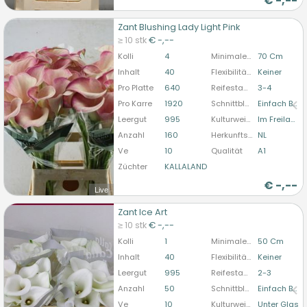
€
-,--
Zant Blushing Lady Light Pink
Zant Blushing Lady Light Pink
≥ 10 stk
€ -,--
U moet ingelogd zijn om te kunnen kopen.
Hier
Kolli
4
Minimale Stiellänge
70 Cm
bitte anmelden
Inhalt
40
Flexibilität Blütenstandstiel
Keiner
Pro Platte
640
Reifestadium
3-4
Pro Karre
1920
Schnittblumenform
Einfach Blühend
Leergut
995
Kulturweise
Im Freiland
Anzahl
160
Herkunftsland
NL
Ve
10
Qualität
A1
Züchter
KALLALAND
€
-,--
Live
Zant Ice Art
Zant Ice Art
≥ 10 stk
€ -,--
U moet ingelogd zijn om te kunnen kopen.
Hier
Kolli
1
Minimale Stiellänge
50 Cm
bitte anmelden
Inhalt
40
Flexibilität Blütenstandstiel
Keiner
Leergut
995
Reifestadium
2-3
Anzahl
50
Schnittblumenform
Einfach Blühend
Ve
10
Kulturweise
Unter Glas