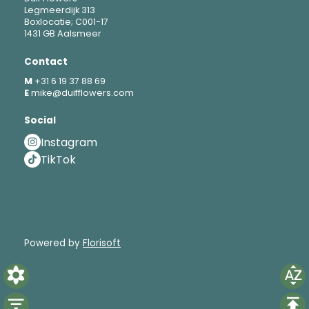
Legmeerdijk 313
Boxlocatie; C001-17
1431 GB Aalsmeer
Contact
M
+31 6 19 37 88 69
E
mike@duifflowers.com
Social
Instagram
TikTok
Powered by
Florisoft