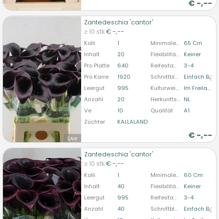
€
-,--
Zantedeschia 'cantor'
Zantedeschia 'cantor'
≥ 10 stk
€ -,--
U moet ingelogd zijn om te kunnen kopen.
Hier
Kolli
1
Minimale Stiellänge
65 Cm
bitte anmelden
Inhalt
20
Flexibilität Blütenstandstiel
Keiner
Pro Platte
640
Reifestadium
3-4
Pro Karre
1920
Schnittblumenform
Einfach Blühend
Leergut
995
Kulturweise
Im Freiland
Anzahl
20
Herkunftsland
NL
Ve
10
Qualität
A1
Züchter
KALLALAND
€
-,--
Live
Zantedeschia 'cantor'
Zantedeschia 'cantor'
≥ 10 stk
€ -,--
U moet ingelogd zijn om te kunnen kopen.
Hier
Kolli
1
Minimale Stiellänge
60 Cm
bitte anmelden
Inhalt
40
Flexibilität Blütenstandstiel
Keiner
Leergut
995
Reifestadium
3-4
Anzahl
40
Schnittblumenform
Einfach Blühend