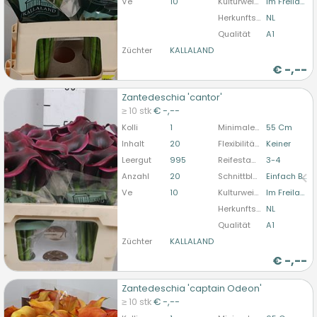
Ve
10
Kulturweise
Im Freiland
Herkunftsland
NL
Qualität
A1
Züchter
KALLALAND
€
-,--
Zantedeschia 'cantor'
Zantedeschia 'cantor'
≥ 10 stk
€ -,--
U moet ingelogd zijn om te kunnen kopen.
Hier
Kolli
1
Minimale Stiellänge
55 Cm
bitte anmelden
Inhalt
20
Flexibilität Blütenstandstiel
Keiner
Leergut
995
Reifestadium
3-4
Anzahl
20
Schnittblumenform
Einfach Blühend
Ve
10
Kulturweise
Im Freiland
Herkunftsland
NL
Qualität
A1
Züchter
KALLALAND
€
-,--
Zantedeschia 'captain Odeon'
Zantedeschia 'captain Odeon'
≥ 10 stk
€ -,--
U moet ingelogd zijn om te kunnen kopen.
Hier