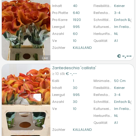
bitte anmelden
Inhalt
40
Flexibilität Blütenstandstiel
Keiner
Pro Platte
640
Reifestadium
3-4
Pro Karre
1920
Schnittblumenform
Einfach Blühend
Leergut
995
Kulturweise
Im Freiland
Anzahl
60
Herkunftsland
NL
Ve
10
Qualität
A1
Züchter
KALLALAND
€
-,--
Live
Zantedeschia 'callista'
Zantedeschia 'callista'
≥ 10 stk
€ -,--
U moet ingelogd zijn om te kunnen kopen.
Hier
Kolli
1
Minimale Stiellänge
50 Cm
bitte anmelden
Inhalt
30
Flexibilität Blütenstandstiel
Keiner
Leergut
995
Reifestadium
3-4
Anzahl
30
Schnittblumenform
Einfach Blühend
Ve
10
Kulturweise
Im Freiland
Herkunftsland
NL
Qualität
A1
Züchter
KALLALAND