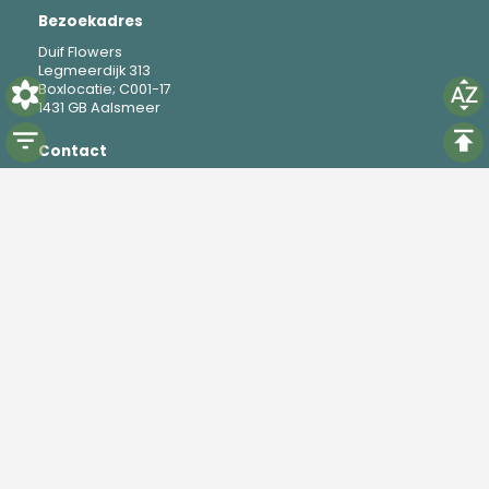
Bezoekadres
Duif Flowers
Legmeerdijk 313
Boxlocatie; C001-17
1431 GB Aalsmeer
Contact
M
+31 6 19 37 88 69
E
mike@duifflowers.com
Social
Instagram
TikTok
Powered by
Florisoft