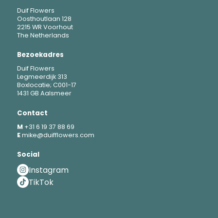
Duif Flowers
Oosthoutlaan 128
2215 WR Voorhout
The Netherlands
Bezoekadres
Duif Flowers
Legmeerdijk 313
Boxlocatie; C001-17
1431 GB Aalsmeer
Contact
M
+31 6 19 37 88 69
E
mike@duifflowers.com
Social
Instagram
TikTok