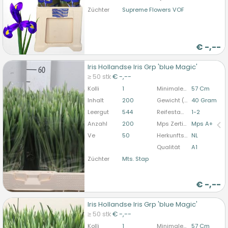
Züchter
Supreme Flowers VOF
€
-,--
Iris Hollandse Iris Grp 'blue Magic'
Iris Hollandse Iris Grp 'blue Magic'
≥ 50 stk
€ -,--
U moet ingelogd zijn om te kunnen kopen.
Hier
Kolli
1
Minimale Stiellänge
57 Cm
bitte anmelden
Inhalt
200
Gewicht (durchschn.)
40 Gram
Leergut
544
Reifestadium
1-2
Anzahl
200
Mps Zertifizierung
Mps A+
Ve
50
Herkunftsland
NL
Qualität
A1
Züchter
Mts. Stap
€
-,--
Iris Hollandse Iris Grp 'blue Magic'
Iris Hollandse Iris Grp 'blue Magic'
≥ 50 stk
€ -,--
U moet ingelogd zijn om te kunnen kopen.
Hier
Kolli
1
Minimale Stiellänge
57 Cm