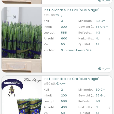
€
-,--
Iris Hollandse Iris Grp 'blue Magic'
Iris Hollandse Iris Grp 'blue Magic'
≥ 50 stk
€ -,--
U moet ingelogd zijn om te kunnen kopen.
Hier
Kolli
3
Minimale Stiellänge
60 Cm
bitte anmelden
Inhalt
200
Gewicht (durchschn.)
36 Gram
Leergut
588
Reifestadium
1-3
Anzahl
600
Herkunftsland
NL
Ve
50
Qualität
A1
Züchter
Supreme Flowers VOF
€
-,--
Iris Hollandse Iris Grp 'blue Magic'
Iris Hollandse Iris Grp 'blue Magic'
≥ 50 stk
€ -,--
U moet ingelogd zijn om te kunnen kopen.
Hier
Kolli
2
Minimale Stiellänge
60 Cm
bitte anmelden
Inhalt
200
Gewicht (durchschn.)
36 Gram
Leergut
588
Reifestadium
1-3
Anzahl
400
Herkunftsland
NL
Ve
50
Qualität
A1