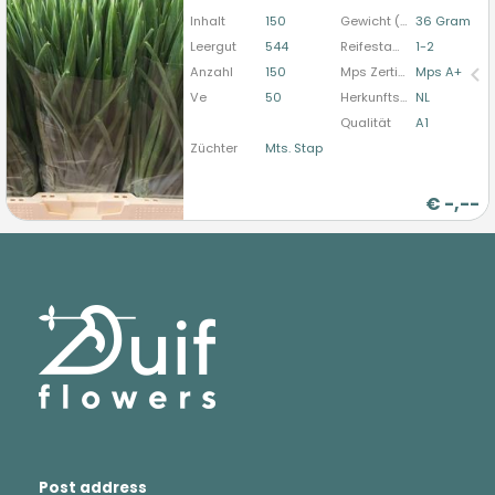
bitte anmelden
Inhalt
150
Gewicht (durchschn.)
36 Gram
Leergut
544
Reifestadium
1-2
Anzahl
150
Mps Zertifizierung
Mps A+
Ve
50
Herkunftsland
NL
Qualität
A1
Züchter
Mts. Stap
€
-,--
Post address