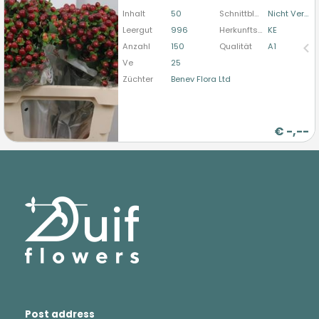
bitte anmelden
Inhalt
50
Schnittblumenform
Nicht Verzweigt
Leergut
996
Herkunftsland
KE
Anzahl
150
Qualität
A1
Ve
25
Züchter
Benev Flora Ltd
€
-,--
Post address