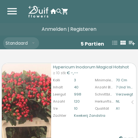
Anmelden
Registeren
|
Standaard
5
Partien
Hypericum Inodorum Magical Hotshot
Hypericum Inodorum Magical Hotshot
≥ 10 stk
€ -,--
U moet ingelogd zijn om te kunnen kopen.
Hier
Kolli
3
Minimale Stiellänge
70 Cm
bitte anmelden
Inhalt
40
Anzahl Blütenknospen (schnittblumen)
7 Und 'mehr'
Leergut
998
Schnittblumenform
Verzweigt
Anzahl
120
Herkunftsland
NL
Ve
10
Qualität
A1
Züchter
Kwekerij Zandstra