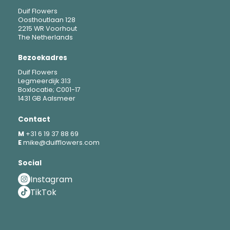
Duif Flowers
Oosthoutlaan 128
2215 WR Voorhout
The Netherlands
Bezoekadres
Duif Flowers
Legmeerdijk 313
Boxlocatie; C001-17
1431 GB Aalsmeer
Contact
M
+31 6 19 37 88 69
E
mike@duifflowers.com
Social
Instagram
TikTok