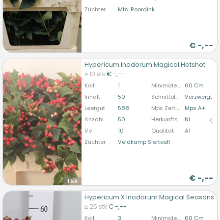
Züchter
Mts. Roordink
€
-,--
Hypericum Inodorum Magical Hotshot
Hypericum Inodorum Magical Hotshot
≥ 10 stk
€ -,--
U moet ingelogd zijn om te kunnen kopen.
Hier
Kolli
1
Minimale Stiellänge
60 Cm
bitte anmelden
Inhalt
50
Schnittblumenform
Verzweigt
Leergut
588
Mps Zertifizierung
Mps A+
Anzahl
50
Herkunftsland
NL
Ve
10
Qualität
A1
Züchter
Veldkamp Sierteelt
€
-,--
Live
Hypericum X Inodorum Magical Seasons
Hypericum X Inodorum Magical Seasons
≥ 25 stk
€ -,--
U moet ingelogd zijn om te kunnen kopen.
Hier
Kolli
3
Minimale Stiellänge
60 Cm