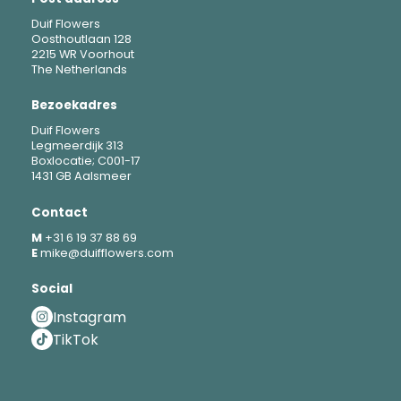
Duif Flowers
Oosthoutlaan 128
2215 WR Voorhout
The Netherlands
Bezoekadres
Duif Flowers
Legmeerdijk 313
Boxlocatie; C001-17
1431 GB Aalsmeer
Contact
M
+31 6 19 37 88 69
E
mike@duifflowers.com
Social
Instagram
TikTok