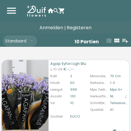
Anmelden
Registeren
|
Standaard
10
Partien
Agap Eyfori Ligh Blu
Agap Eyfori Ligh Blu
≥ 10 stk
€ -,--
U moet ingelogd zijn om te kunnen kopen.
Hier
Kolli
2
Minimale Stiellänge
70 Cm
bitte anmelden
Inhalt
50
Reifestadium
1-3
Leergut
996
Mps Zertifizierung
Mps A+
Anzahl
130
Herkunftsland
NL
Ve
10
Schnittblumenform
Teilweise Entdornt
Qualität
A1
Züchter
EIJCO