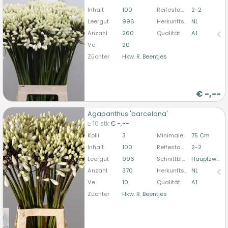
bitte anmelden
Inhalt
100
Reifestadium
2-2
Leergut
996
Herkunftsland
NL
Anzahl
260
Qualität
A1
Ve
20
Züchter
Hkw. R. Beentjes
€
-,--
Agapanthus 'barcelona'
Agapanthus 'barcelona'
≥ 10 stk
€ -,--
U moet ingelogd zijn om te kunnen kopen.
Hier
Kolli
3
Minimale Stiellänge
75 Cm
bitte anmelden
Inhalt
100
Reifestadium
2-2
Leergut
996
Schnittblumenform
Hauptzweig
Anzahl
370
Herkunftsland
NL
Ve
10
Qualität
A1
Züchter
Hkw. R. Beentjes