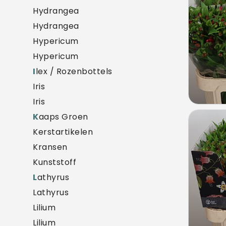
Hydrangea
Hydrangea
Hypericum
Hypericum
I
lex / Rozenbottels
Iris
Iris
K
aaps Groen
Alst F
Kerstartikelen
U mo
Kransen
Kunststoff
L
athyrus
Lathyrus
Lilium
Lilium