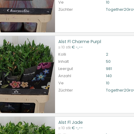
Ve
10
Züchter
Together2Gr
Alst Fl Charme Purpl
Fl Charme Purpl
≥ 10 stk
€ -,--
et ingelogd zijn om te kunnen kopen.
Hier bitte anmelde
Kolli
2
Inhalt
50
Leergut
981
Anzahl
140
Ve
10
Züchter
Together2Gr
Alst Fl Jade
Fl Jade
≥ 10 stk
€ -,--
et ingelogd zijn om te kunnen kopen.
Hier bitte anmelde