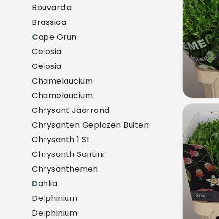
Bouvardia
Brassica
C
ape Grün
Celosia
Celosia
Chamelaucium
Chamelaucium
Chrysant Jaarrond
Alst 
Chrysanten Geplozen Buiten
U mo
Chrysanth 1 St
Chrysanth Santini
Chrysanthemen
D
ahlia
Delphinium
Delphinium