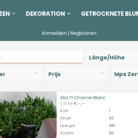
ZEN
DEKORATION
GETROCKNETE BLU
Anmelden
|
Registeren
Länge/Höhe
er
Prijs
Mps Zert
Alst Fl Charme Blanc
Fl Charme Blanc
≥ 10 stk
€ -,--
et ingelogd zijn om te kunnen kopen.
Hier bitte anmelde
Kolli
1
Inhalt
50
Leergut
981
Anzahl
80