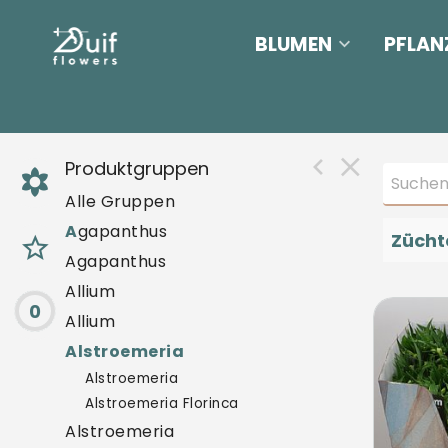
BLUMEN
PFLAN
Produktgruppen
Alle Gruppen
A
gapanthus
Zücht
Agapanthus
Allium
0
Alst 
Allium
U mo
Alstroemeria
Alstroemeria
Alstroemeria Florinca
Alstroemeria