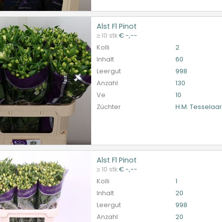
Alst Fl Pinot
l Pinot
≥ 10 stk
€ -,--
et ingelogd zijn om te kunnen kopen.
Hier bitte anmelde
Kolli
2
Inhalt
60
Leergut
998
Anzahl
130
Ve
10
Züchter
H.M. Tesselaa
Alst Fl Pinot
l Pinot
≥ 10 stk
€ -,--
et ingelogd zijn om te kunnen kopen.
Hier bitte anmelde
Kolli
1
Inhalt
20
Leergut
998
Anzahl
20