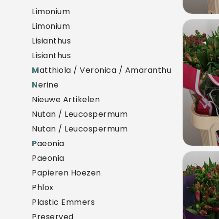
Limonium
Limonium
Alstr
Lisianthus
U mo
Lisianthus
M
atthiola / Veronica / Amaranthus
N
erine
Nieuwe Artikelen
Nutan / Leucospermum
Nutan / Leucospermum
P
aeonia
Paeonia
Alstr
Papieren Hoezen
U mo
Phlox
Plastic Emmers
Preserved