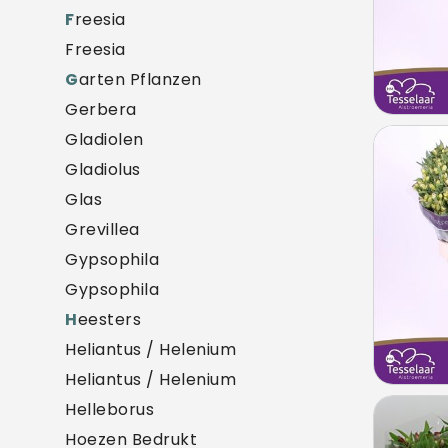
F
reesia
Freesia
G
arten Pflanzen
Gerbera
Gladiolen
Alst F
Gladiolus
U mo
Glas
Grevillea
Gypsophila
Gypsophila
H
eesters
Heliantus / Helenium
Heliantus / Helenium
Helleborus
Alst 
Hoezen Bedrukt
U mo