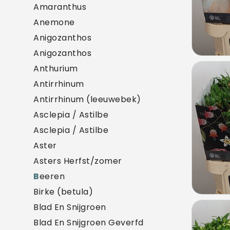
Amaranthus
Anemone
Anigozanthos
Anigozanthos
Anthurium
Alst 
Antirrhinum
U mo
Antirrhinum (leeuwebek)
Asclepia / Astilbe
Asclepia / Astilbe
Aster
Asters Herfst/zomer
B
eeren
Birke (betula)
Blad En Snijgroen
Alst 
Blad En Snijgroen Geverfd
U mo