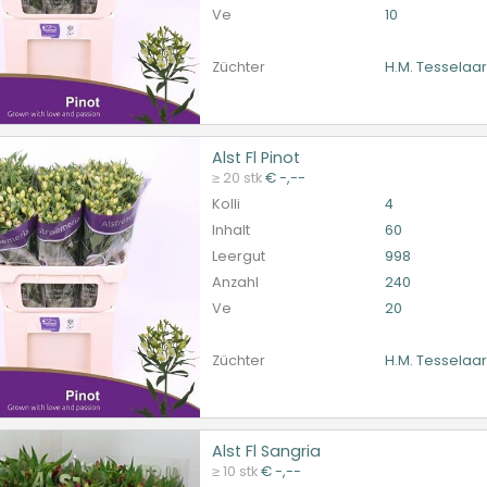
Ve
10
Züchter
H.M. Tesselaa
Alst Fl Pinot
l Pinot
≥ 20 stk
€ -,--
et ingelogd zijn om te kunnen kopen.
Hier bitte anmelde
Kolli
4
Inhalt
60
Leergut
998
Anzahl
240
Ve
20
Züchter
H.M. Tesselaa
Alst Fl Sangria
Fl Sangria
≥ 10 stk
€ -,--
et ingelogd zijn om te kunnen kopen.
Hier bitte anmelde