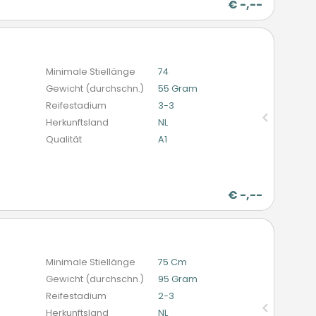
€
-,--
n
Minimale Stiellänge
74
Gewicht (durchschn.)
55 Gram
Reifestadium
3-3
Herkunftsland
NL
Qualität
A1
r
€
-,--
n
Minimale Stiellänge
75 Cm
Gewicht (durchschn.)
95 Gram
Reifestadium
2-3
Herkunftsland
NL