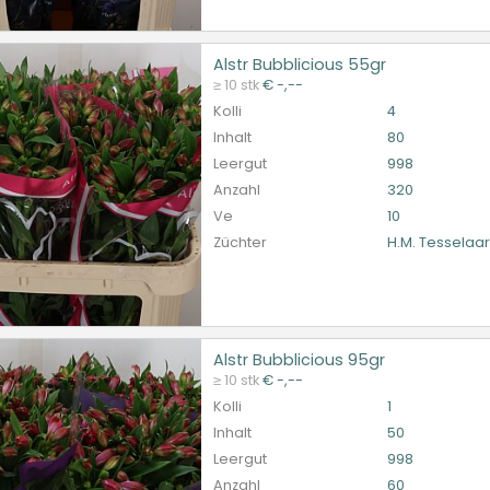
Alstr Bubblicious 55gr
 Bubblicious 55gr
≥ 10 stk
€ -,--
et ingelogd zijn om te kunnen kopen.
Hier bitte anmelde
Kolli
4
Inhalt
80
Leergut
998
Anzahl
320
Ve
10
Züchter
H.M. Tesselaa
Alstr Bubblicious 95gr
 Bubblicious 95gr
≥ 10 stk
€ -,--
et ingelogd zijn om te kunnen kopen.
Hier bitte anmelde
Kolli
1
Inhalt
50
Leergut
998
Anzahl
60