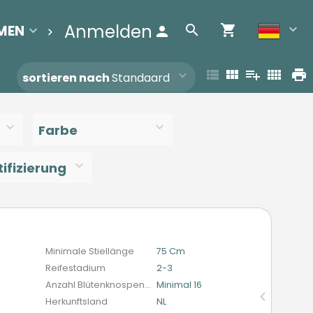
Anmelden
MEN
BEREINIGUNGSLISTE
Contact
sortieren nach
Standaard
Farbe
ifizierung
n
Minimale Stiellänge
75 Cm
Reifestadium
2-3
Anzahl Blütenknospen (schnittblumen)
Minimal 16
Herkunftsland
NL