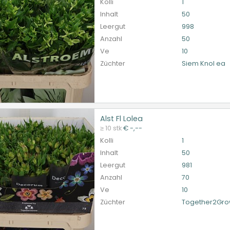
Kolli
1
Inhalt
50
Leergut
998
Anzahl
50
Ve
10
Züchter
Siem Knol ea
Alst Fl Lolea
Fl Lolea
≥ 10 stk
€ -,--
et ingelogd zijn om te kunnen kopen.
Hier bitte anmelde
Kolli
1
Inhalt
50
Leergut
981
Anzahl
70
Ve
10
Züchter
Together2Gr