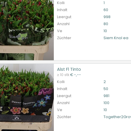
Kolli
1
Inhalt
60
Leergut
998
Anzahl
80
Ve
10
Züchter
Siem Knol ea
Alst Fl Tinto
l Tinto
≥ 10 stk
€ -,--
et ingelogd zijn om te kunnen kopen.
Hier bitte anmelde
Kolli
2
Inhalt
50
Leergut
981
Anzahl
100
Ve
10
Züchter
Together2Gr