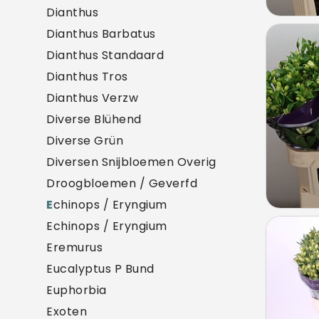
Dianthus
Dianthus Barbatus
Alst F
Dianthus Standaard
U mo
Dianthus Tros
Dianthus Verzw
Diverse Blühend
Diverse Grün
Diversen Snijbloemen Overig
Droogbloemen / Geverfd
E
chinops / Eryngium
Echinops / Eryngium
Alst F
Eremurus
U mo
Eucalyptus P Bund
Euphorbia
Exoten