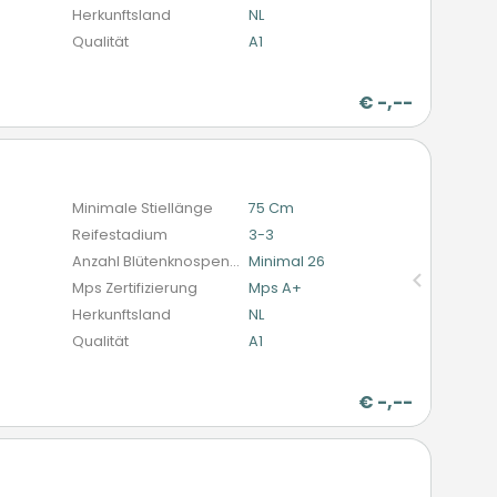
Herkunftsland
NL
Qualität
A1
r
€
-,--
n
Minimale Stiellänge
75 Cm
Reifestadium
3-3
Anzahl Blütenknospen (schnittblumen)
Minimal 26
Mps Zertifizierung
Mps A+
Herkunftsland
NL
Qualität
A1
r
€
-,--
n