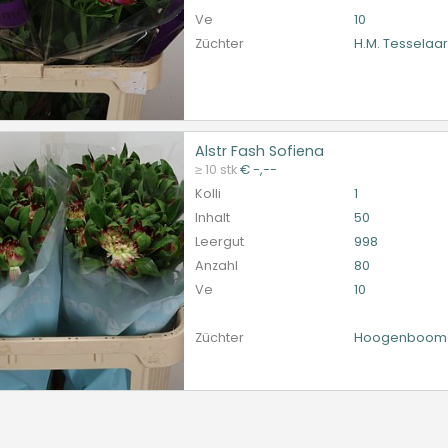
Ve
10
Züchter
H.M. Tesselaa
Alstr Fash Sofiena
 Fash Sofiena
≥ 10 stk
€ -,--
et ingelogd zijn om te kunnen kopen.
Hier bitte anmelde
Kolli
1
Inhalt
50
Leergut
998
Anzahl
80
Ve
10
Züchter
Hoogenboom 