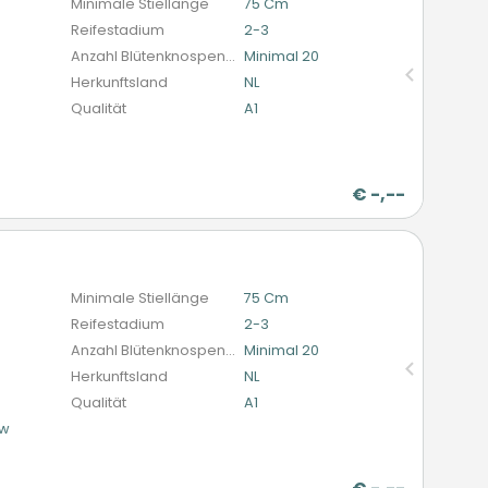
Minimale Stiellänge
75 Cm
Reifestadium
2-3
Anzahl Blütenknospen (schnittblumen)
Minimal 20
Herkunftsland
NL
Qualität
A1
€
-,--
n
Minimale Stiellänge
75 Cm
Reifestadium
2-3
Anzahl Blütenknospen (schnittblumen)
Minimal 20
Herkunftsland
NL
Qualität
A1
ow