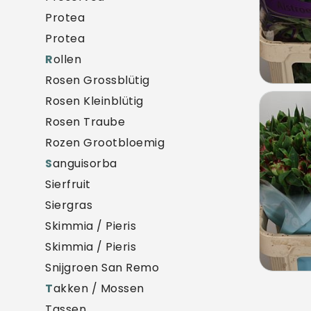
Protea
Protea
R
ollen
Rosen Grossblütig
Rosen Kleinblütig
Alstr
Rosen Traube
U mo
Rozen Grootbloemig
S
anguisorba
Sierfruit
Siergras
Skimmia / Pieris
Skimmia / Pieris
Snijgroen San Remo
T
akken / Mossen
Tassen