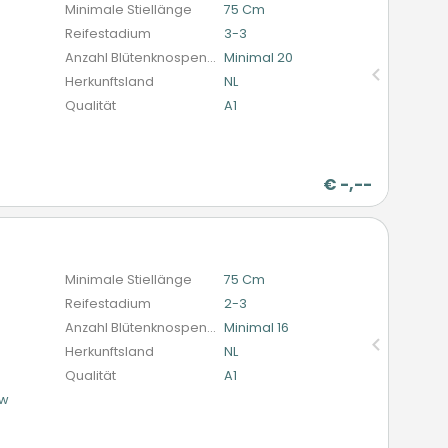
Minimale Stiellänge
75 Cm
Reifestadium
3-3
Anzahl Blütenknospen (schnittblumen)
Minimal 20
Herkunftsland
NL
Qualität
A1
€
-,--
n
Minimale Stiellänge
75 Cm
Reifestadium
2-3
Anzahl Blütenknospen (schnittblumen)
Minimal 16
Herkunftsland
NL
Qualität
A1
ow