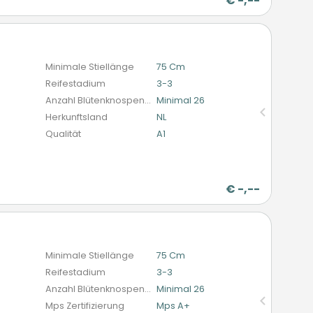
€
-,--
n
Minimale Stiellänge
75 Cm
Reifestadium
3-3
Anzahl Blütenknospen (schnittblumen)
Minimal 26
Herkunftsland
NL
Qualität
A1
r
€
-,--
n
Minimale Stiellänge
75 Cm
Reifestadium
3-3
Anzahl Blütenknospen (schnittblumen)
Minimal 26
Mps Zertifizierung
Mps A+