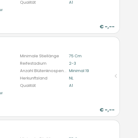
Qualität
A1
ow
€
-,--
n
Minimale Stiellänge
75 Cm
Reifestadium
2-3
Anzahl Blütenknospen (schnittblumen)
Minimal 19
Herkunftsland
NL
Qualität
A1
ow
€
-,--
n