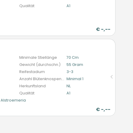
Qualität
A1
r
€
-,--
n
Minimale Stiellänge
70 Cm
Gewicht (durchschn.)
55 Gram
Reifestadium
3-3
Anzahl Blütenknospen (schnittblumen)
Minimal 1
Herkunftsland
NL
Qualität
A1
Alstroemeria
€
-,--