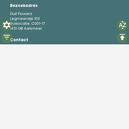
Bezoekadres
Duif Flowers
Legmeerdijk 313
Boxlocatie; C001-17
1431 GB Aalsmeer
Contact
M
+31 6 19 37 88 69
E
mike@duifflowers.com
Social
Instagram
TikTok
Powered by
Florisoft