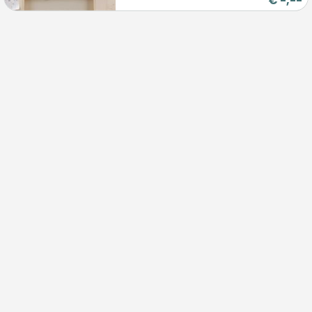
€
-,--