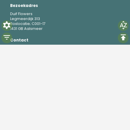
Bezoekadres
Duif Flowers
Legmeerdijk 313
Boxlocatie; C001-17
1431 GB Aalsmeer
Contact
M
+31 6 19 37 88 69
E
mike@duifflowers.com
Social
Instagram
TikTok
Powered by
Florisoft