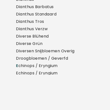
Dianthus Barbatus
Dianthus Standaard
Dianthus Tros
Dianthus Verzw
Diverse Blühend
Diverse Grün
Diversen Snijbloemen Overig
Droogbloemen / Geverfd
E
chinops / Eryngium
Echinops / Eryngium
Eremurus
Eucalyptus P Bund
Euphorbia
Exoten
F
reesia