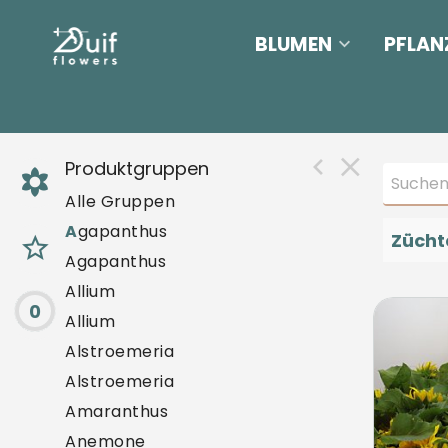
BLUMEN
PFLAN
Produktgruppen
Alle Gruppen
A
gapanthus
Zücht
Agapanthus
Allium
0
Helia
Allium
U mo
Alstroemeria
Alstroemeria
Amaranthus
Anemone