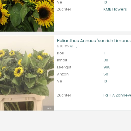
Ve
10
Züchter
KMB Flowers
Helianthus Annuus 'sunrich Limonce
nthus Annuus 'sunrich Limoncello'
≥ 10 stk
€ -,--
et ingelogd zijn om te kunnen kopen.
Hier bitte anmelde
Kolli
1
Inhalt
30
Leergut
998
Anzahl
50
Ve
10
Züchter
Fa H A Zonnev
Live