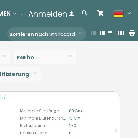
Anmelden
MEN
BEREINIGUNGSLISTE
Contact
sortieren nach
Standaard
Farbe
ifizierung
he'
n
Minimale Stiellänge
80 Cm
Minimale Blütendurchmesser
15 Cm
Reifestadium
2-3
Herkunftsland
NL