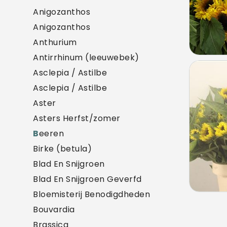
Anigozanthos
Anigozanthos
Anthurium
Antirrhinum (leeuwebek)
Helia
Asclepia / Astilbe
U mo
Asclepia / Astilbe
Aster
Asters Herfst/zomer
B
eeren
Birke (betula)
Blad En Snijgroen
Blad En Snijgroen Geverfd
Bloemisterij Benodigdheden
Bouvardia
Brassica