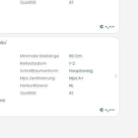
Qualität
A1
€
-,--
llo'
n
Minimale Stiellänge
80 Cm
Reifestadium
1-2
Schnittblumenform
Hauptzweig
Mps Zertifizierung
Mps A+
Herkunftsland
NL
Qualität
A1
eld
€
-,--