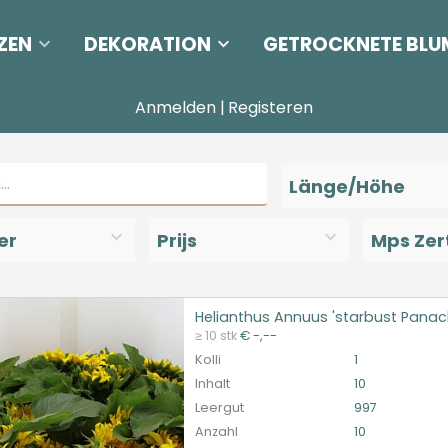
ZEN
DEKORATION
GETROCKNETE BLU
Anmelden
|
Registeren
Länge/Höhe
er
Prijs
Mps Zert
Helianthus Annuus 'starbust Panac
nthus Annuus 'starbust Panache'
≥ 10 stk
€ -,--
et ingelogd zijn om te kunnen kopen.
Hier bitte anmelde
Kolli
1
Inhalt
10
Leergut
997
Anzahl
10