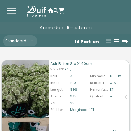
Anmelden
Registeren
|
Standaard
14
Partien
Astr Billion Sta Xl 60cm
Astr Billion Sta Xl 60cm
≥ 25 stk
€ -,--
U moet ingelogd zijn om te kunnen kopen.
Hier
Kolli
3
Minimale Stiellänge
60 Cm
bitte anmelden
Inhalt
100
Reifestadium
3-3
Leergut
996
Herkunftsland
ET
Anzahl
325
Qualität
A1
Ve
25
Züchter
Marginpar / ET