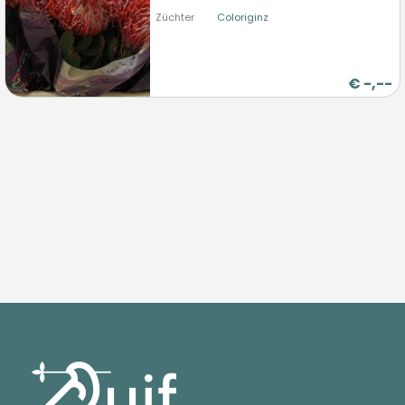
Züchter
Coloriginz
€
-,--