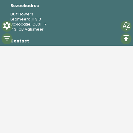
Bezoekadres
Duif Flowers
Legmeerdijk 313
Boxlocatie; C001-17
1431 GB Aalsmeer
Contact
M
+31 6 19 37 88 69
E
mike@duifflowers.com
Social
Instagram
TikTok
Powered by
Florisoft