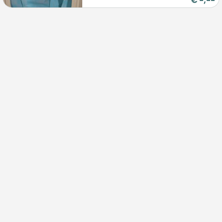
€
-,--