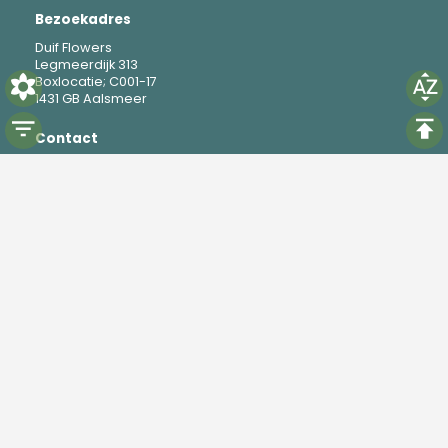
Bezoekadres
Duif Flowers
Legmeerdijk 313
Boxlocatie; C001-17
1431 GB Aalsmeer
Contact
M
+31 6 19 37 88 69
E
mike@duifflowers.com
Social
Instagram
TikTok
Powered by
Florisoft