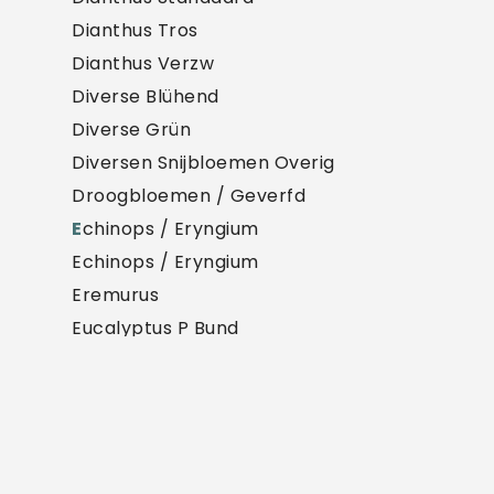
Dianthus Tros
Dianthus Verzw
Diverse Blühend
Diverse Grün
Diversen Snijbloemen Overig
Droogbloemen / Geverfd
E
chinops / Eryngium
Echinops / Eryngium
Eremurus
Eucalyptus P Bund
Euphorbia
Exoten
F
reesia
Freesia
G
arten Pflanzen