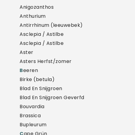
Anigozanthos
Anthurium
Antirrhinum (leeuwebek)
Asclepia / Astilbe
Asclepia / Astilbe
Aster
Asters Herfst/zomer
B
eeren
Birke (betula)
Blad En Snijgroen
Blad En Snijgroen Geverfd
Bouvardia
Brassica
Bupleurum
C
ape Grün