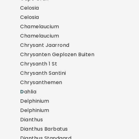
Celosia
Celosia
Chamelaucium
Chamelaucium
Chrysant Jaarrond
Chrysanten Geplozen Buiten
Chrysanth 1 St
Chrysanth Santini
Chrysanthemen
D
ahlia
Delphinium
Delphinium
Dianthus
Dianthus Barbatus
Dianthus Standaard