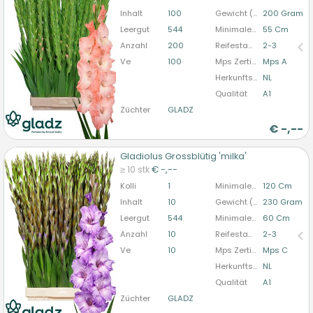
bitte anmelden
Inhalt
100
Gewicht (durchschn.)
200 Gram
Leergut
544
Minimale Blütenstandlänge
55 Cm
Anzahl
200
Reifestadium
2-3
Ve
100
Mps Zertifizierung
Mps A
Herkunftsland
NL
Qualität
A1
Züchter
GLADZ
€
-,--
Gladiolus Grossblütig 'milka'
Gladiolus Grossblütig 'milka'
≥ 10 stk
€ -,--
U moet ingelogd zijn om te kunnen kopen.
Hier
Kolli
1
Minimale Stiellänge
120 Cm
bitte anmelden
Inhalt
10
Gewicht (durchschn.)
230 Gram
Leergut
544
Minimale Blütenstandlänge
60 Cm
Anzahl
10
Reifestadium
2-3
Ve
10
Mps Zertifizierung
Mps C
Herkunftsland
NL
Qualität
A1
Züchter
GLADZ