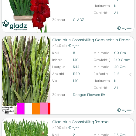
Herkunftsland
NL
Qualität
A1
Züchter
GLADZ
€
-,--
Gladiolus Grossblütig Gemischt In Eimer
Gladiolus Grossblütig Gemischt In Eimer
≥ 140 stk
€ -,--
U moet ingelogd zijn om te kunnen kopen.
Hier
Kolli
8
Minimale Stiellänge
90 Cm
bitte anmelden
Inhalt
140
Gewicht (durchschn.)
140 Gram
Leergut
544
Minimale Blütenstandlänge
40 Cm
Anzahl
1120
Reifestadium
1-2
Ve
140
Herkunftsland
NL
Qualität
A1
Züchter
Dooges Flowers BV
€
-,--
Gladiolus Grossblütig 'karma'
Gladiolus Grossblütig 'karma'
≥ 100 stk
€ -,--
U moet ingelogd zijn om te kunnen kopen.
Hier
Kolli
2
Minimale Stiellänge
115 Cm