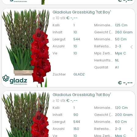
€
-,--
Gladiolus Grossblütig 'fat Boy'
Gladiolus Grossblütig 'fat Boy'
≥ 10 stk
€ -,--
U moet ingelogd zijn om te kunnen kopen.
Hier
Kolli
1
Minimale Stiellänge
125 Cm
bitte anmelden
Inhalt
10
Gewicht (durchschn.)
260 Gram
Leergut
544
Minimale Blütenstandlänge
50 Cm
Anzahl
10
Reifestadium
2-3
Ve
10
Mps Zertifizierung
Mps C
Herkunftsland
NL
Qualität
A1
Züchter
GLADZ
€
-,--
Gladiolus Grossblütig 'fat Boy'
Gladiolus Grossblütig 'fat Boy'
≥ 10 stk
€ -,--
U moet ingelogd zijn om te kunnen kopen.
Hier
Kolli
1
Minimale Stiellänge
120 Cm
bitte anmelden
Inhalt
90
Gewicht (durchschn.)
200 Gram
Leergut
544
Minimale Blütenstandlänge
60 Cm
Anzahl
150
Reifestadium
2-3
Ve
10
Mps Zertifizierung
Mps C