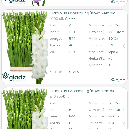
€
-,--
Gladiolus Grossblütig 'nova Zembla'
Gladiolus Grossblütig 'nova Zembla'
≥ 100 stk
€ -,--
U moet ingelogd zijn om te kunnen kopen.
Hier
Kolli
4
Minimale Stiellänge
120 Cm
bitte anmelden
Inhalt
100
Gewicht (durchschn.)
220 Gram
Leergut
544
Minimale Blütenstandlänge
60 Cm
Anzahl
400
Reifestadium
1-2
Ve
100
Mps Zertifizierung
Mps A
Herkunftsland
NL
Qualität
A1
Züchter
GLADZ
€
-,--
Gladiolus Grossblütig 'nova Zembla'
Gladiolus Grossblütig 'nova Zembla'
≥ 10 stk
€ -,--
U moet ingelogd zijn om te kunnen kopen.
Hier
Kolli
1
Minimale Stiellänge
120 Cm
bitte anmelden
Inhalt
60
Gewicht (durchschn.)
220 Gram
Leergut
544
Minimale Blütenstandlänge
55 Cm
Anzahl
60
Reifestadium
2-3