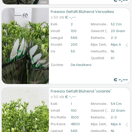
€
-,--
Live
Freesia Gefüllt Blühend Versailles
Freesia Gefüllt Blühend Versailles
≥ 50 stk
€ -,--
U moet ingelogd zijn om te kunnen kopen.
Hier
Kolli
2
Minimale Stiellänge
52 Cm
bitte anmelden
Inhalt
100
Gewicht (durchschn.)
23 Gram
Leergut
566
Reifestadium
2-3
Anzahl
200
Mps Zertifizierung
Mps A
Ve
50
Herkunftsland
NL
Qualität
A1
Züchter
De Heufkens
€
-,--
Freesia Gefüllt Blühend 'volante'
Freesia Gefüllt Blühend 'volante'
≥ 50 stk
€ -,--
U moet ingelogd zijn om te kunnen kopen.
Hier
Kolli
1
Minimale Stiellänge
54 Cm
bitte anmelden
Inhalt
100
Gewicht (durchschn.)
22 Gram
Pro Platte
1600
Reifestadium
2-3
Pro Karre
4800
Mps Zertifizierung
Mps A
Leergut
566
Herkunftsland
NL