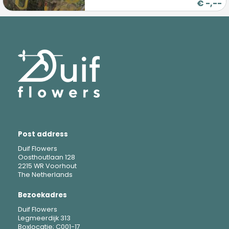
€
-,--
Post address
Duif Flowers
Oosthoutlaan 128
2215 WR Voorhout
The Netherlands
Bezoekadres
Duif Flowers
Legmeerdijk 313
Boxlocatie; C001-17