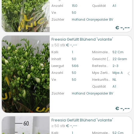
Anzahl
150
Qualität
A1
Ve
50
Züchter
Hofland Oranjepolder BV
€
-,--
Live
Freesia Gefüllt Blühend 'volante'
Freesia Gefüllt Blühend 'volante'
≥ 50 stk
€ -,--
U moet ingelogd zijn om te kunnen kopen.
Hier
Kolli
1
Minimale Stiellänge
52 Cm
bitte anmelden
Inhalt
50
Gewicht (durchschn.)
22 Gram
Leergut
566
Reifestadium
2-3
Anzahl
50
Mps Zertifizierung
Mps A
Ve
50
Herkunftsland
NL
Qualität
A1
Züchter
Hofland Oranjepolder BV
€
-,--
Freesia Gefüllt Blühend 'volante'
Freesia Gefüllt Blühend 'volante'
≥ 50 stk
€ -,--
U moet ingelogd zijn om te kunnen kopen.
Hier
Kolli
1
Minimale Stiellänge
52 Cm