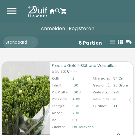
Anmelden
Registeren
|
Standaard
6
Partien
Freesia Gefüllt Blühend Versailles
Freesia Gefüllt Blühend Versailles
≥ 50 stk
€ -,--
U moet ingelogd zijn om te kunnen kopen.
Hier
Kolli
2
Minimale Stiellänge
54 Cm
bitte anmelden
Inhalt
100
Gewicht (durchschn.)
25 Gram
Pro Platte
1600
Reifestadium
2-3
Pro Karre
4800
Herkunftsland
NL
Leergut
566
Qualität
A1
Anzahl
200
Ve
50
Züchter
De Heufkens