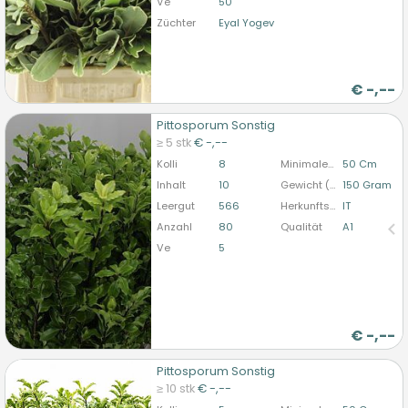
Ve
50
Züchter
Eyal Yogev
€
-,--
Pittosporum Sonstig
Pittosporum Sonstig
≥ 5 stk
€ -,--
U moet ingelogd zijn om te kunnen kopen.
Hier
Kolli
8
Minimale Stiellänge
50 Cm
bitte anmelden
Inhalt
10
Gewicht (durchschn.)
150 Gram
Leergut
566
Herkunftsland
IT
Anzahl
80
Qualität
A1
Ve
5
€
-,--
Pittosporum Sonstig
Pittosporum Sonstig
≥ 10 stk
€ -,--
U moet ingelogd zijn om te kunnen kopen.
Hier