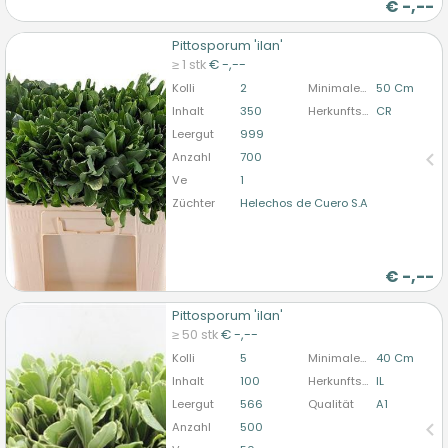
€
-,--
Pittosporum 'ilan'
Pittosporum 'ilan'
≥ 1 stk
€ -,--
U moet ingelogd zijn om te kunnen kopen.
Hier
Kolli
2
Minimale Stiellänge
50 Cm
bitte anmelden
Inhalt
350
Herkunftsland
CR
Leergut
999
Anzahl
700
Ve
1
Züchter
Helechos de Cuero S.A
€
-,--
Pittosporum 'ilan'
Pittosporum 'ilan'
≥ 50 stk
€ -,--
U moet ingelogd zijn om te kunnen kopen.
Hier
Kolli
5
Minimale Stiellänge
40 Cm
bitte anmelden
Inhalt
100
Herkunftsland
IL
Leergut
566
Qualität
A1
Anzahl
500