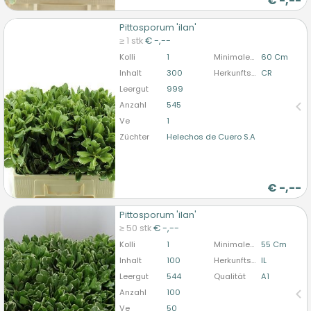
€
-,--
Pittosporum 'ilan'
Pittosporum 'ilan'
≥ 1 stk
€ -,--
U moet ingelogd zijn om te kunnen kopen.
Hier
Kolli
1
Minimale Stiellänge
60 Cm
bitte anmelden
Inhalt
300
Herkunftsland
CR
Leergut
999
Anzahl
545
Ve
1
Züchter
Helechos de Cuero S.A
€
-,--
Pittosporum 'ilan'
Pittosporum 'ilan'
≥ 50 stk
€ -,--
U moet ingelogd zijn om te kunnen kopen.
Hier
Kolli
1
Minimale Stiellänge
55 Cm
bitte anmelden
Inhalt
100
Herkunftsland
IL
Leergut
544
Qualität
A1
Anzahl
100
Ve
50