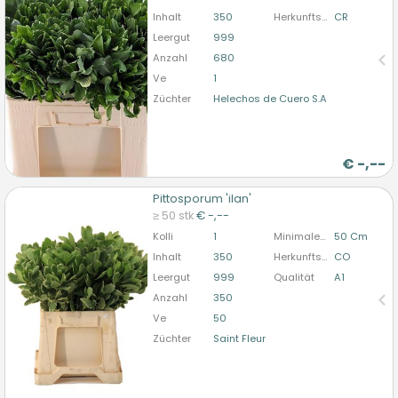
bitte anmelden
Inhalt
350
Herkunftsland
CR
Leergut
999
Anzahl
680
Ve
1
Züchter
Helechos de Cuero S.A
€
-,--
Pittosporum 'ilan'
Pittosporum 'ilan'
≥ 50 stk
€ -,--
U moet ingelogd zijn om te kunnen kopen.
Hier
Kolli
1
Minimale Stiellänge
50 Cm
bitte anmelden
Inhalt
350
Herkunftsland
CO
Leergut
999
Qualität
A1
Anzahl
350
Ve
50
Züchter
Saint Fleur