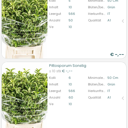
Kolli
5
Minimale Stiellänge
50 Cm
bitte anmelden
Inhalt
10
Blüten/beere/früchte Farbe 1
Grün
Leergut
566
Herkunftsland
IT
Anzahl
50
Qualität
A1
Ve
10
€
-,--
Pittosporum Sonstig
Pittosporum Sonstig
≥ 10 stk
€ -,--
U moet ingelogd zijn om te kunnen kopen.
Hier
Kolli
6
Minimale Stiellänge
50 Cm
bitte anmelden
Inhalt
10
Blüten/beere/früchte Farbe 1
Grün
Leergut
566
Herkunftsland
IT
Anzahl
60
Qualität
A1
Ve
10