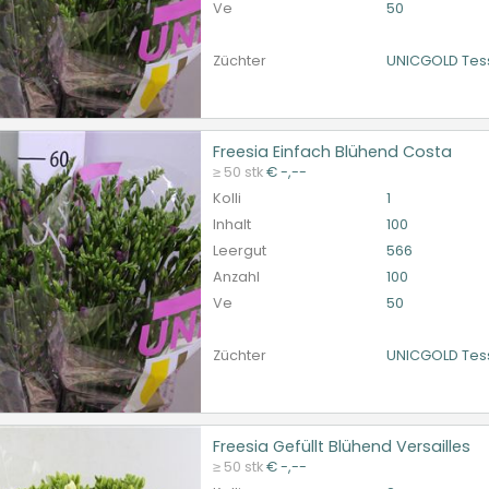
Ve
50
Züchter
UNICGOLD Tes
Freesia Einfach Blühend Costa
ia Einfach Blühend Costa
≥ 50 stk
€ -,--
et ingelogd zijn om te kunnen kopen.
Hier bitte anmelde
Kolli
1
Inhalt
100
Leergut
566
Anzahl
100
Ve
50
Züchter
UNICGOLD Tes
Freesia Gefüllt Blühend Versailles
ia Gefüllt Blühend Versailles
≥ 50 stk
€ -,--
et ingelogd zijn om te kunnen kopen.
Hier bitte anmelde