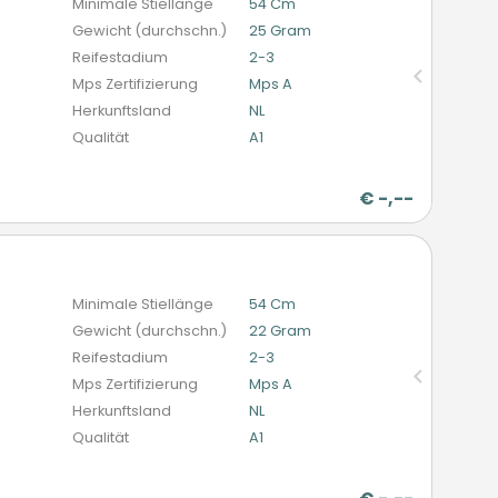
Minimale Stiellänge
54 Cm
Gewicht (durchschn.)
25 Gram
Reifestadium
2-3
Mps Zertifizierung
Mps A
Herkunftsland
NL
Qualität
A1
€
-,--
n
Minimale Stiellänge
54 Cm
Gewicht (durchschn.)
22 Gram
Reifestadium
2-3
Mps Zertifizierung
Mps A
Herkunftsland
NL
Qualität
A1