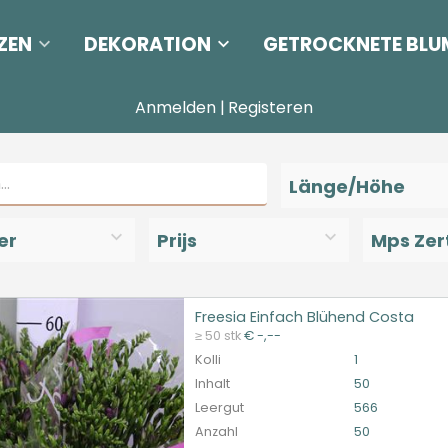
ZEN
DEKORATION
GETROCKNETE BLU
Anmelden
|
Registeren
Länge/Höhe
er
Prijs
Mps Zert
Freesia Einfach Blühend Costa
ia Einfach Blühend Costa
≥ 50 stk
€ -,--
et ingelogd zijn om te kunnen kopen.
Hier bitte anmelde
Kolli
1
Inhalt
50
Leergut
566
Anzahl
50