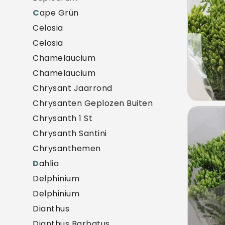
C
ape Grün
Celosia
Celosia
Chamelaucium
Chamelaucium
Chrysant Jaarrond
Chrysanten Geplozen Buiten
Frees
Chrysanth 1 St
U mo
Chrysanth Santini
Chrysanthemen
D
ahlia
Delphinium
Delphinium
Dianthus
Dianthus Barbatus