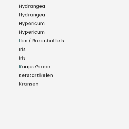
Hydrangea
Hydrangea
Hypericum
Hypericum
I
lex / Rozenbottels
Iris
Iris
K
aaps Groen
Kerstartikelen
Kransen
L
athyrus
Lathyrus
Lilium
Lilium
Limonium