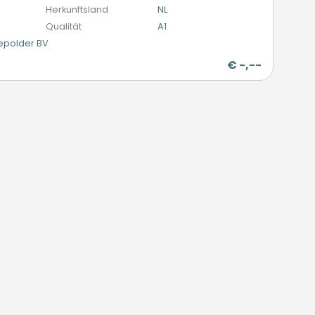
Herkunftsland
NL
Qualität
A1
epolder BV
€
-,--