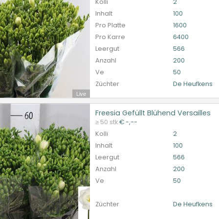
Kolli
2
Inhalt
100
Pro Platte
1600
Pro Karre
6400
Leergut
566
Anzahl
200
Ve
50
Züchter
De Heufkens
Live
Freesia Gefüllt Blühend Versailles
ia Gefüllt Blühend Versailles
≥ 50 stk
€ -,--
et ingelogd zijn om te kunnen kopen.
Hier bitte anmelde
Kolli
2
Inhalt
100
Leergut
566
Anzahl
200
Ve
50
Züchter
De Heufkens