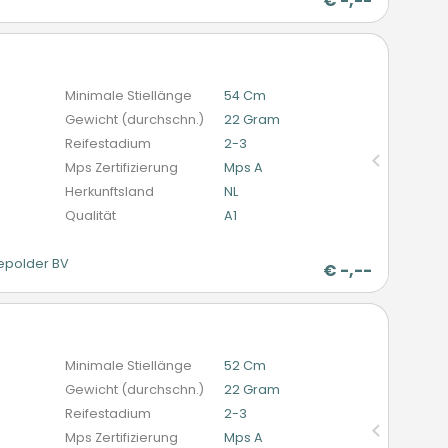
€
-,--
n
Minimale Stiellänge
54 Cm
Gewicht (durchschn.)
22 Gram
Reifestadium
2-3
Mps Zertifizierung
Mps A
Herkunftsland
NL
Qualität
A1
epolder BV
€
-,--
n
Minimale Stiellänge
52 Cm
Gewicht (durchschn.)
22 Gram
Reifestadium
2-3
Mps Zertifizierung
Mps A