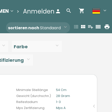
Anmelden
MEN
BEREINIGUNGSLISTE
Contact
sortieren nach
Standaard
Farbe
ifizierung
n
Minimale Stiellänge
54 Cm
Gewicht (durchschn.)
28 Gram
Reifestadium
1-3
Mps Zertifizierung
Mps A