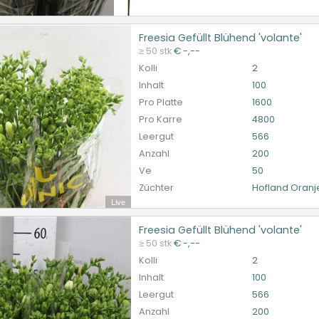
Freesia Gefüllt Blühend 'volante'
ia Gefüllt Blühend 'volante'
≥ 50 stk
€ -,--
et ingelogd zijn om te kunnen kopen.
Hier bitte anmelde
Kolli
2
Inhalt
100
Pro Platte
1600
Pro Karre
4800
Leergut
566
Anzahl
200
Ve
50
Züchter
Hofland Oranj
Live
Freesia Gefüllt Blühend 'volante'
ia Gefüllt Blühend 'volante'
≥ 50 stk
€ -,--
et ingelogd zijn om te kunnen kopen.
Hier bitte anmelde
Kolli
2
Inhalt
100
Leergut
566
Anzahl
200