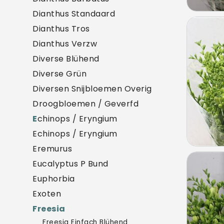
Dianthus Standaard
Frees
Dianthus Tros
U mo
Dianthus Verzw
Diverse Blühend
Diverse Grün
Diversen Snijbloemen Overig
Droogbloemen / Geverfd
E
chinops / Eryngium
Echinops / Eryngium
Eremurus
Frees
Eucalyptus P Bund
U mo
Euphorbia
Exoten
F
reesia
Freesia Einfach Blühend