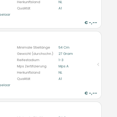
Herkunftsland
NL
Qualität
A1
selaar
€
-,--
n
Minimale Stiellänge
54 Cm
Gewicht (durchschn.)
27 Gram
Reifestadium
1-3
Mps Zertifizierung
Mps A
Herkunftsland
NL
Qualität
A1
selaar
€
-,--
n