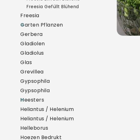
Freesia Gefüllt Blühend
Freesia
G
arten Pflanzen
Gerbera
Gladiolen
Gladiolus
Glas
Grevillea
Gypsophila
Gypsophila
H
eesters
Heliantus / Helenium
Heliantus / Helenium
Helleborus
Hoezen Bedrukt