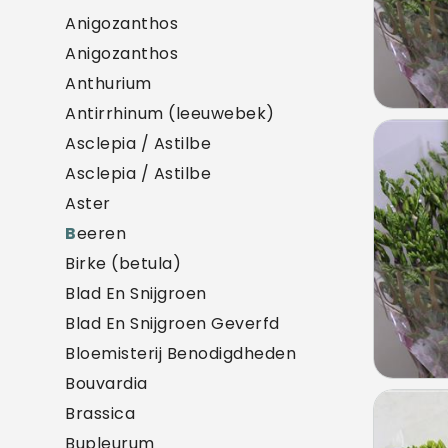
Anigozanthos
Anigozanthos
Anthurium
Antirrhinum (leeuwebek)
Frees
Asclepia / Astilbe
U mo
Asclepia / Astilbe
Aster
B
eeren
Birke (betula)
Blad En Snijgroen
Blad En Snijgroen Geverfd
Bloemisterij Benodigdheden
Bouvardia
Frees
Brassica
U mo
Bupleurum