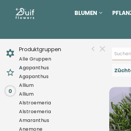
BLUMEN
PFLAN
Produktgruppen
Alle Gruppen
A
gapanthus
Zücht
Agapanthus
Allium
0
Frees
Allium
U mo
Alstroemeria
Alstroemeria
Amaranthus
Anemone