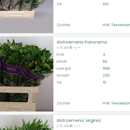
Ve
100
Züchter
H.M. Tesselaa
Alstroemeria Panorama
roemeria Panorama
≥ 10 stk
€ -,--
et ingelogd zijn om te kunnen kopen.
Hier bitte anmelde
Kolli
3
Inhalt
60
Leergut
998
Anzahl
230
Ve
10
Züchter
H.M. Tesselaa
Alstroemeria 'virginia'
oemeria 'virginia'
≥ 10 stk
€ -,--
et ingelogd zijn om te kunnen kopen.
Hier bitte anmelde