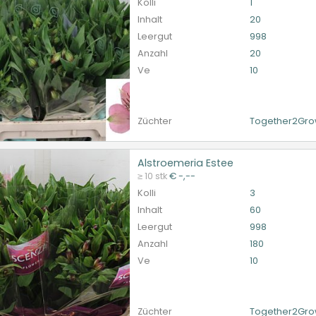
Kolli
1
Inhalt
20
Leergut
998
Anzahl
20
Ve
10
Züchter
Together2Gr
Alstroemeria Estee
oemeria Estee
≥ 10 stk
€ -,--
et ingelogd zijn om te kunnen kopen.
Hier bitte anmelde
Kolli
3
Inhalt
60
Leergut
998
Anzahl
180
Ve
10
Züchter
Together2Gr