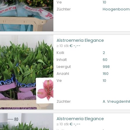
Ve
10
Züchter
Hoogenboom 
Alstroemeria Elegance
roemeria Elegance
≥ 10 stk
€ -,--
et ingelogd zijn om te kunnen kopen.
Hier bitte anmelde
Kolli
2
Inhalt
60
Leergut
998
Anzahl
160
Ve
10
Züchter
A. Vreugdenhi
Alstroemeria Elegance
roemeria Elegance
≥ 10 stk
€ -,--
et ingelogd zijn om te kunnen kopen.
Hier bitte anmelde