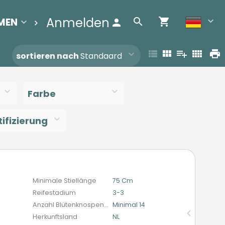
Anmelden
MEN
BEREINIGUNGSLISTE
Contact
sortieren nach
Standaard
Farbe
ifizierung
n
Minimale Stiellänge
75 Cm
Reifestadium
3-3
Anzahl Blütenknospen (schnittblumen)
Minimal 14
Herkunftsland
NL