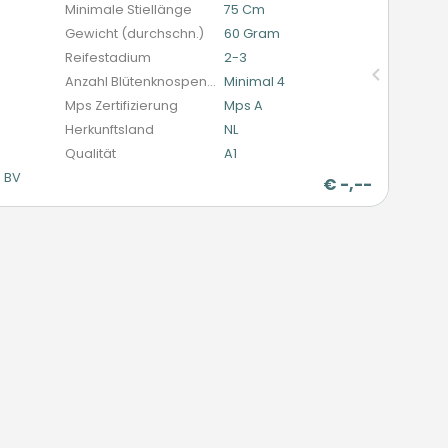
Minimale Stiellänge
75 Cm
Gewicht (durchschn.)
60 Gram
Reifestadium
2-3
Anzahl Blütenknospen (schnittblumen)
Minimal 4
Mps Zertifizierung
Mps A
Herkunftsland
NL
Qualität
A1
l BV
€
-,--