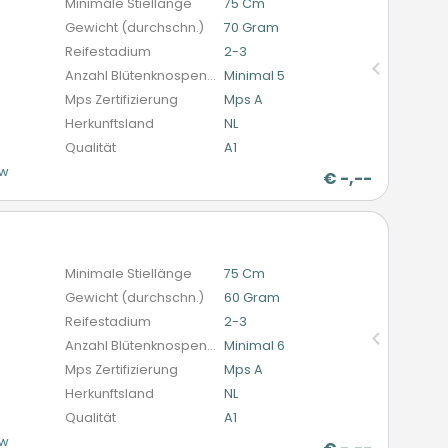
Minimale Stiellänge
75 Cm
Gewicht (durchschn.)
70 Gram
Reifestadium
2-3
Anzahl Blütenknospen (schnittblumen)
Minimal 5
Mps Zertifizierung
Mps A
Herkunftsland
NL
Qualität
A1
ow
€
-,--
n
Minimale Stiellänge
75 Cm
Gewicht (durchschn.)
60 Gram
Reifestadium
2-3
Anzahl Blütenknospen (schnittblumen)
Minimal 6
Mps Zertifizierung
Mps A
Herkunftsland
NL
Qualität
A1
ow