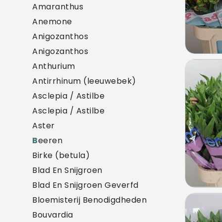
Amaranthus
Anemone
Anigozanthos
Anigozanthos
Anthurium
Alst
Antirrhinum (leeuwebek)
U mo
Asclepia / Astilbe
Asclepia / Astilbe
Aster
B
eeren
Birke (betula)
Blad En Snijgroen
Blad En Snijgroen Geverfd
Bloemisterij Benodigdheden
Alst
Bouvardia
U mo