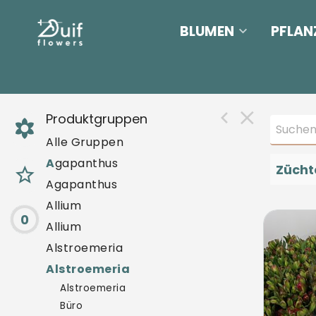
BLUMEN
PFLAN
Produktgruppen
Alle Gruppen
A
gapanthus
Zücht
Agapanthus
Allium
0
Alst 
Allium
U mo
Alstroemeria
Alstroemeria
Alstroemeria
Büro