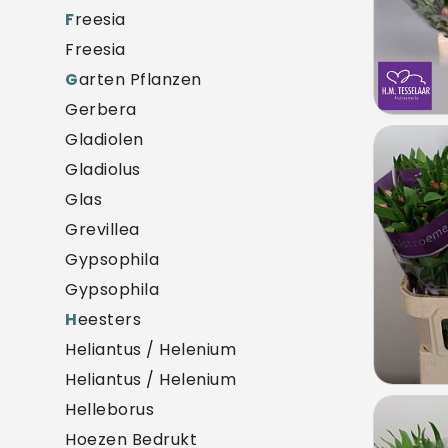
F
reesia
Freesia
G
arten Pflanzen
Gerbera
Gladiolen
Alst
Gladiolus
U mo
Glas
Grevillea
Gypsophila
Gypsophila
H
eesters
Heliantus / Helenium
Heliantus / Helenium
Helleborus
Alstr
Hoezen Bedrukt
U mo