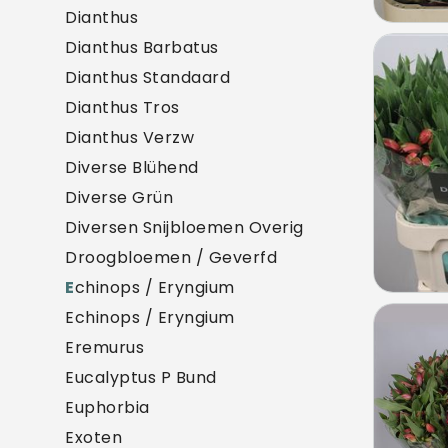
Dianthus
Dianthus Barbatus
Alstr
Dianthus Standaard
U mo
Dianthus Tros
Dianthus Verzw
Diverse Blühend
Diverse Grün
Diversen Snijbloemen Overig
Droogbloemen / Geverfd
E
chinops / Eryngium
Echinops / Eryngium
Alstr
Eremurus
U mo
Eucalyptus P Bund
Euphorbia
Exoten