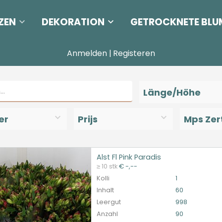
ZEN
DEKORATION
GETROCKNETE BLU
Anmelden
|
Registeren
Länge/Höhe
er
Prijs
Mps Zert
Alst Fl Pink Paradis
Fl Pink Paradis
≥ 10 stk
€ -,--
et ingelogd zijn om te kunnen kopen.
Hier bitte anmelde
Kolli
1
Inhalt
60
Leergut
998
Anzahl
90