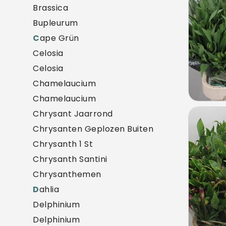
Brassica
Bupleurum
C
ape Grün
Celosia
Celosia
Chamelaucium
Chamelaucium
Chrysant Jaarrond
Alstr
Chrysanten Geplozen Buiten
U mo
Chrysanth 1 St
Chrysanth Santini
Chrysanthemen
D
ahlia
Delphinium
Delphinium