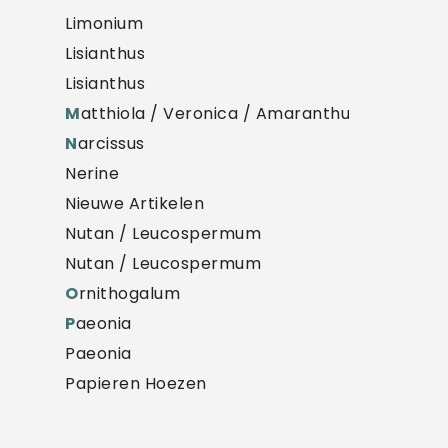
Limonium
Lisianthus
Lisianthus
M
atthiola / Veronica / Amaranthus
N
arcissus
Nerine
Nieuwe Artikelen
Nutan / Leucospermum
Nutan / Leucospermum
O
rnithogalum
P
aeonia
Paeonia
Papieren Hoezen
Phlox
Plastic Emmers