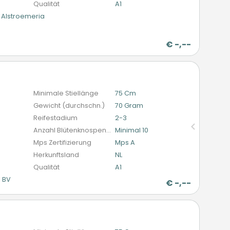
Qualität
A1
Alstroemeria
€
-,--
n
Minimale Stiellänge
75 Cm
Gewicht (durchschn.)
70 Gram
Reifestadium
2-3
Anzahl Blütenknospen (schnittblumen)
Minimal 10
Mps Zertifizierung
Mps A
Herkunftsland
NL
Qualität
A1
l BV
€
-,--
n