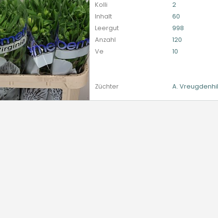
Kolli
2
Inhalt
60
Leergut
998
Anzahl
120
Ve
10
Züchter
A. Vreugdenhi