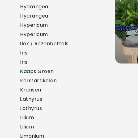
Hydrangea
Hydrangea
Hypericum
Hypericum
I
lex / Rozenbottels
Iris
Iris
K
aaps Groen
Kerstartikelen
Kransen
L
athyrus
Lathyrus
Lilium
Lilium
Limonium