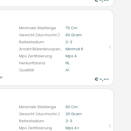
€
-,--
n
Minimale Stiellänge
75 Cm
Gewicht (durchschn.)
60 Gram
Reifestadium
2-3
Anzahl Blütenknospen (schnittblumen)
Minimal 6
Mps Zertifizierung
Mps A
Herkunftsland
NL
Qualität
A1
ow
€
-,--
n
Minimale Stiellänge
60 Cm
Gewicht (durchschn.)
30 Gram
Reifestadium
2-3
Mps Zertifizierung
Mps A+