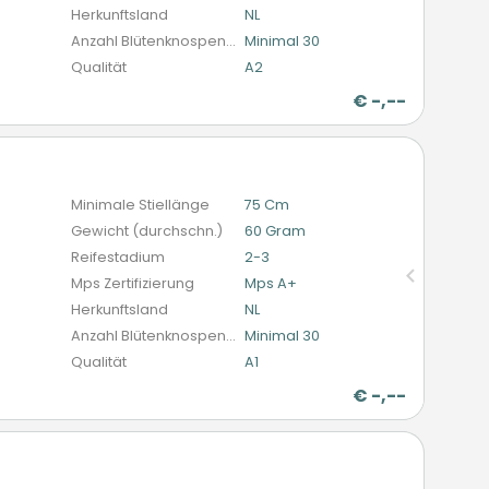
Herkunftsland
NL
Anzahl Blütenknospen (schnittblumen)
Minimal 30
Qualität
A2
r
€
-,--
n
Minimale Stiellänge
75 Cm
Gewicht (durchschn.)
60 Gram
Reifestadium
2-3
Mps Zertifizierung
Mps A+
Herkunftsland
NL
Anzahl Blütenknospen (schnittblumen)
Minimal 30
Qualität
A1
r
€
-,--
n