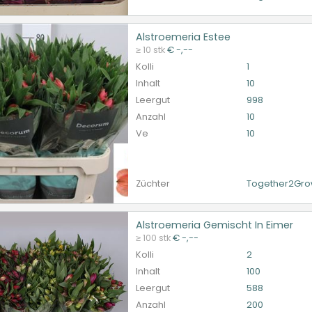
Alstroemeria Estee
oemeria Estee
≥ 10 stk
€ -,--
et ingelogd zijn om te kunnen kopen.
Hier bitte anmelde
Kolli
1
Inhalt
10
Leergut
998
Anzahl
10
Ve
10
Züchter
Together2Gr
Alstroemeria Gemischt In Eimer
oemeria Gemischt In Eimer
≥ 100 stk
€ -,--
et ingelogd zijn om te kunnen kopen.
Hier bitte anmelde
Kolli
2
Inhalt
100
Leergut
588
Anzahl
200