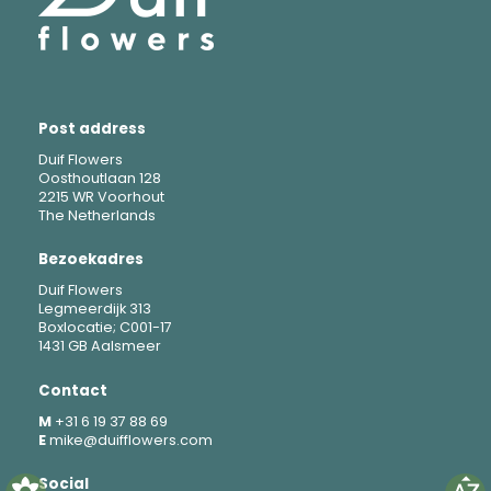
Post address
Duif Flowers
Oosthoutlaan 128
2215 WR Voorhout
The Netherlands
Bezoekadres
Duif Flowers
Legmeerdijk 313
Boxlocatie; C001-17
1431 GB Aalsmeer
Contact
M
+31 6 19 37 88 69
E
mike@duifflowers.com
Social