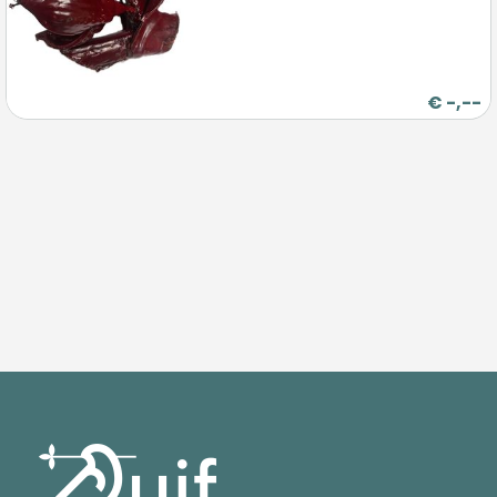
€
-,--