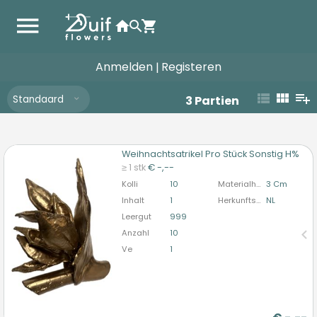
Anmelden
Registeren
|
Standaard
3
Partien
Weihnachtsatrikel Pro Stück Sonstig H%
Weihnachtsatrikel Pro Stück Sonstig H%
≥ 1 stk
€ -,--
U moet ingelogd zijn om te kunnen kopen.
Hier
Kolli
10
Materialhöhe
3 Cm
bitte anmelden
Inhalt
1
Herkunftsland
NL
Leergut
999
Anzahl
10
Ve
1