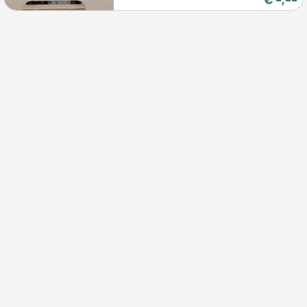
€
-,--