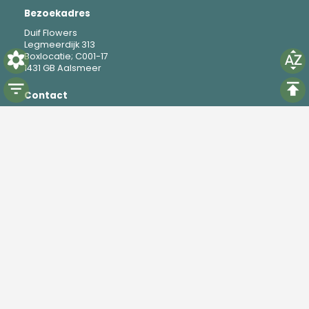
Bezoekadres
Duif Flowers
Legmeerdijk 313
Boxlocatie; C001-17
1431 GB Aalsmeer
Contact
M
+31 6 19 37 88 69
E
mike@duifflowers.com
Social
Instagram
TikTok
Powered by
Florisoft