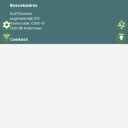
Bezoekadres
Duif Flowers
Legmeerdijk 313
Boxlocatie; C001-17
1431 GB Aalsmeer
Contact
M
+31 6 19 37 88 69
E
mike@duifflowers.com
Social
Instagram
TikTok
Powered by
Florisoft