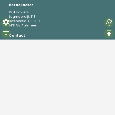
Bezoekadres
Duif Flowers
Legmeerdijk 313
Boxlocatie; C001-17
1431 GB Aalsmeer
Contact
M
+31 6 19 37 88 69
E
mike@duifflowers.com
Social
Instagram
TikTok
Powered by
Florisoft