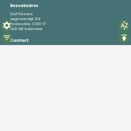
Bezoekadres
Duif Flowers
Legmeerdijk 313
Boxlocatie; C001-17
1431 GB Aalsmeer
Contact
M
+31 6 19 37 88 69
E
mike@duifflowers.com
Social
Instagram
TikTok
Powered by
Florisoft