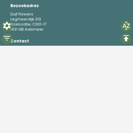
Bezoekadres
Duif Flowers
Legmeerdijk 313
Boxlocatie; C001-17
1431 GB Aalsmeer
Contact
M
+31 6 19 37 88 69
E
mike@duifflowers.com
Social
Instagram
TikTok
Powered by
Florisoft