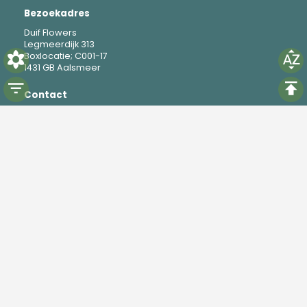
Bezoekadres
Duif Flowers
Legmeerdijk 313
Boxlocatie; C001-17
1431 GB Aalsmeer
Contact
M
+31 6 19 37 88 69
E
mike@duifflowers.com
Social
Instagram
TikTok
Powered by
Florisoft