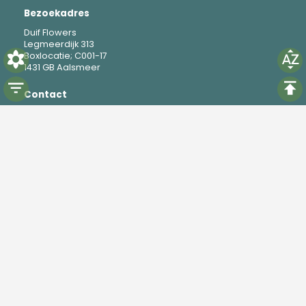
Bezoekadres
Duif Flowers
Legmeerdijk 313
Boxlocatie; C001-17
1431 GB Aalsmeer
Contact
M
+31 6 19 37 88 69
E
mike@duifflowers.com
Social
Instagram
TikTok
Powered by
Florisoft