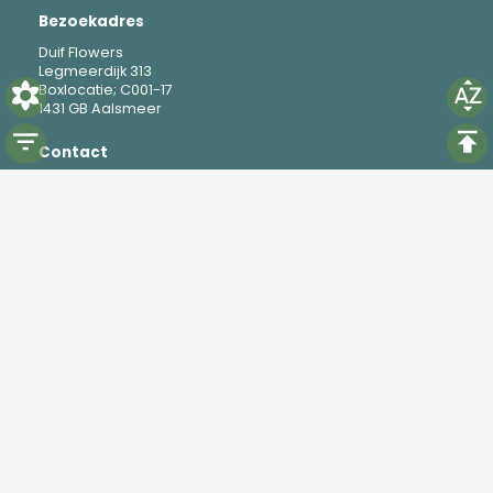
Bezoekadres
Duif Flowers
Legmeerdijk 313
Boxlocatie; C001-17
1431 GB Aalsmeer
Contact
M
+31 6 19 37 88 69
E
mike@duifflowers.com
Social
Instagram
TikTok
Powered by
Florisoft