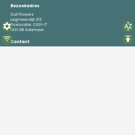
Bezoekadres
Duif Flowers
Legmeerdijk 313
Boxlocatie; C001-17
1431 GB Aalsmeer
Contact
M
+31 6 19 37 88 69
E
mike@duifflowers.com
Social
Instagram
TikTok
Powered by
Florisoft